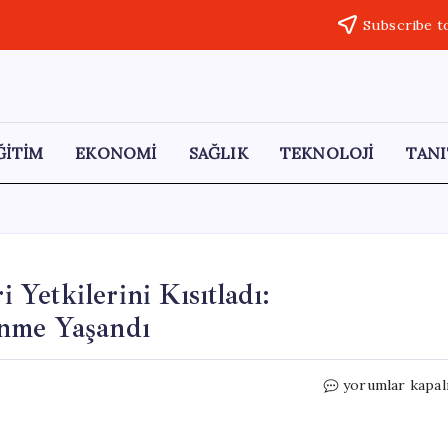
Subscribe t
ĞİTİM
EKONOMİ
SAĞLIK
TEKNOLOJİ
TANI
Yetkilerini Kısıtladı:
ünme Yaşandı
ABD
yorumlar kapal
Senatosu,
Trump’ın
Askeri