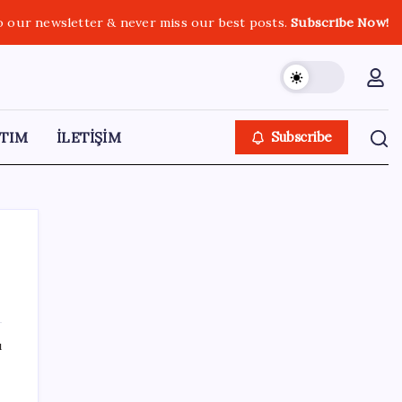
o our newsletter & never miss our best posts.
Subscribe Now!
TIM
İLETİŞİM
Subscribe
SON YAZILAR
ı
SGK’dan prim eksiği olanlara kritik uyarı: Bu
imkânlarla emeklilik öne çekiliyor