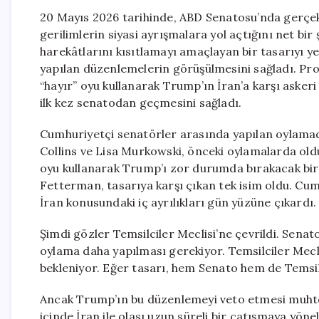
20 Mayıs 2026 tarihinde, ABD Senatosu’nda gerçekleş
gerilimlerin siyasi ayrışmalara yol açtığını net bir
harekâtlarını kısıtlamayı amaçlayan bir tasarıyı y
yapılan düzenlemelerin görüşülmesini sağladı. Pro
“hayır” oyu kullanarak Trump’ın İran’a karşı asker
ilk kez senatodan geçmesini sağladı.
Cumhuriyetçi senatörler arasında yapılan oylamad
Collins ve Lisa Murkowski, önceki oylamalarda olduğ
oyu kullanarak Trump’ı zor durumda bırakacak bir
Fetterman, tasarıya karşı çıkan tek isim oldu. Cu
İran konusundaki iç ayrılıkları gün yüzüne çıkardı.
Şimdi gözler Temsilciler Meclisi’ne çevrildi. Senato
oylama daha yapılması gerekiyor. Temsilciler Mec
bekleniyor. Eğer tasarı, hem Senato hem de Temsil
Ancak Trump’ın bu düzenlemeyi veto etmesi muht
içinde İran ile olası uzun süreli bir çatışmaya yöne