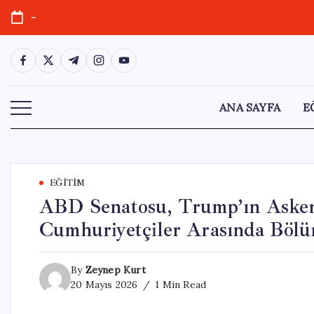
Skip
-
to
content
https://www.facebook.com/
https://twitter.com/
https://t.me/
https://www.instagram.com/
https://youtube.com/
ANA SAYFA
E
EĞITIM
ABD Senatosu, Trump’ın Askeri 
Cumhuriyetçiler Arasında Böl
By
Zeynep Kurt
20 Mayıs 2026
1 Min Read