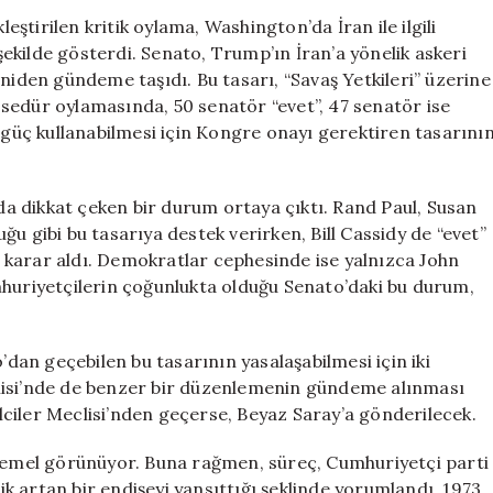
Yetkilerini
tirilen kritik oylama, Washington’da İran ile ilgili
Kısıtladı:
 şekilde gösterdi. Senato, Trump’ın İran’a yönelik askeri
Cumhuriyetçile
eniden gündeme taşıdı. Bu tasarı, “Savaş Yetkileri” üzerine
Arasında
sedür oylamasında, 50 senatör “evet”, 47 senatör ise
Bölünme
i güç kullanabilmesi için Kongre onayı gerektiren tasarını
Yaşandı
için
a dikkat çeken bir durum ortaya çıktı. Rand Paul, Susan
u gibi bu tasarıya destek verirken, Bill Cassidy de “evet”
 karar aldı. Demokratlar cephesinde ise yalnızca John
mhuriyetçilerin çoğunlukta olduğu Senato’daki bu durum,
’dan geçebilen bu tasarının yasalaşabilmesi için iki
lisi’nde de benzer bir düzenlemenin gündeme alınması
ciler Meclisi’nden geçerse, Beyaz Saray’a gönderilecek.
emel görünüyor. Buna rağmen, süreç, Cumhuriyetçi parti
lik artan bir endişeyi yansıttığı şeklinde yorumlandı. 1973