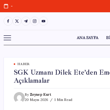
Skip
-
to
content
https://www.facebook.com/
https://twitter.com/
https://t.me/
https://www.instagram.com/
https://youtube.com/
ANA SAYFA
E
HABER
SGK Uzmanı Dilek Ete’den Eme
Açıklamalar
By
Zeynep Kurt
20 Mayıs 2026
1 Min Read