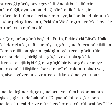
İki
leştireceği görüşmeye çevrildi. Ancak bu iki liderin
Ziyaretin
lar değil, aynı zamanda Çin’in her iki lider için
5
ma törenlerinden askeri seremoniye, kullanılan diplomatik
Temel
dar pek çok ayrıntı, Pekin’in Washington ve Moskova il
Farkı
ı yorumlarına neden oldu.
için
er Çarşamba günü başladı. Putin, Pekin’deki Büyük Halk
ki lider el sıkıştı. Rus medyası, görüşme öncesinde ikilinin
lkenin milli marşlarını çaldığını gösteren görüntüler
n arasındaki iş birliğinin “güçlü ve olumlu şekilde
ik ve stratejik iş birliğimiz güçlü bir ivme göstermeye
n arasındaki ilişkileri “sarsılmaz” olarak tanımladı ve şu
en, siyasi güvenimizi ve stratejik koordinasyonumuzu
una da değinerek, çatışmaların yeniden başlamasının
eşkes çağrısında bulundu. “Kapsamlı bir ateşkes son
ha da sakıncalıdır ve müzakerelerin sürdürülmesi özellikl