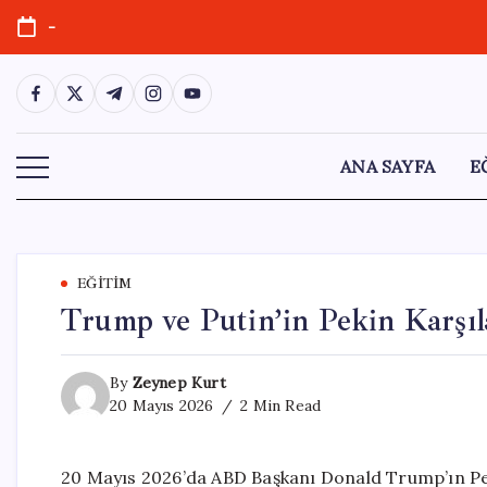
Skip
-
to
content
https://www.facebook.com/
https://twitter.com/
https://t.me/
https://www.instagram.com/
https://youtube.com/
ANA SAYFA
E
EĞITIM
Trump ve Putin’in Pekin Karşıl
By
Zeynep Kurt
20 Mayıs 2026
2 Min Read
20 Mayıs 2026’da ABD Başkanı Donald Trump’ın Pek