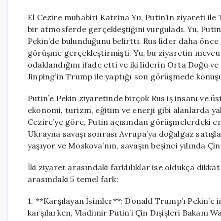
El Cezire muhabiri Katrina Yu, Putin’in ziyareti ile
bir atmosferde gerçekleştiğini vurguladı. Yu, Puti
Pekin’de bulunduğunu belirtti. Rus lider daha önce b
görüşme gerçekleştirmişti. Yu, bu ziyaretin mevcut
odaklandığını ifade etti ve iki liderin Orta Doğu ve
Jinping’in Trump ile yaptığı son görüşmede konuşul
Putin’e Pekin ziyaretinde birçok Rus iş insanı ve üst
ekonomi, turizm, eğitim ve enerji gibi alanlarda y
Cezire’ye göre, Putin açısından görüşmelerdeki en k
Ukrayna savaşı sonrası Avrupa’ya doğalgaz satışla
yaşıyor ve Moskova’nın, savaşın beşinci yılında Çin
İki ziyaret arasındaki farklılıklar ise oldukça dikka
arasındaki 5 temel fark:
1. **Karşılayan İsimler**: Donald Trump’ı Pekin’e
karşılarken, Vladimir Putin’i Çin Dışişleri Bakanı 