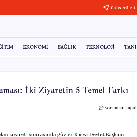
Subscribe t
ĞİTİM
EKONOMİ
SAĞLIK
TEKNOLOJİ
TANI
aması: İki Ziyaretin 5 Temel Farkı
Trump
yorumlar kapal
ve
Putin’in
Pekin
Karşılaması:
in ziyareti sonrasında gözler Rusya Devlet Başkanı