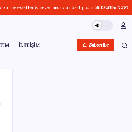
o our newsletter & never miss our best posts.
Subscribe Now!
TIM
İLETİŞİM
Subscribe
ı
SON YAZILAR
SGK’dan prim eksiği olanlara kritik uyarı: Bu
imkânlarla emeklilik öne çekiliyor