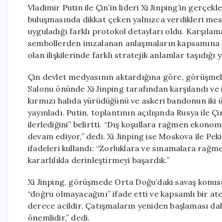
Vladimir Putin ile Çin’in lideri Xi Jinping’in gerçek
buluşmasında dikkat çeken yalnızca verdikleri mesaj
uyguladığı farklı protokol detayları oldu. Karşıla
sembollerden imzalanan anlaşmaların kapsamına ka
olan ilişkilerinde farklı stratejik anlamlar taşıdığ
Çin devlet medyasının aktardığına göre, görüşmel
Salonu önünde Xi Jinping tarafından karşılandı ve i
kırmızı halıda yürüdüğünü ve askeri bandonun iki ü
yayınladı. Putin, toplantının açılışında Rusya ile Çi
ilerlediğini” belirtti. “Dış koşullara rağmen ekonom
devam ediyor,” dedi. Xi Jinping ise Moskova ile Peki
ifadeleri kullandı: “Zorluklara ve sınamalara rağm
kararlılıkla derinleştirmeyi başardık.”
Xi Jinping, görüşmede Orta Doğu’daki savaş konus
“doğru olmayacağını” ifade etti ve kapsamlı bir at
derece acildir. Çatışmaların yeniden başlaması da
önemlidir,” dedi.