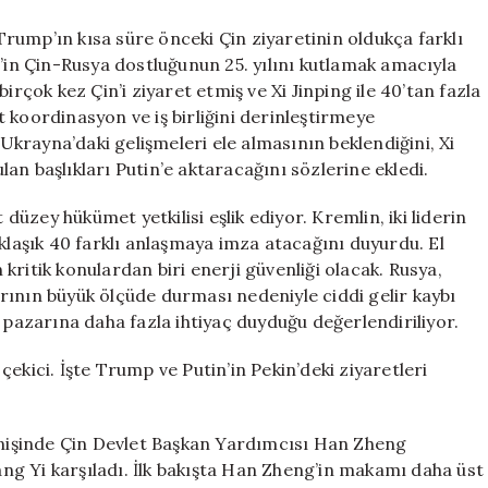
 Trump’ın kısa süre önceki Çin ziyaretinin oldukça farklı
n’in Çin-Rusya dostluğunun 25. yılını kutlamak amacıyla
irçok kez Çin’i ziyaret etmiş ve Xi Jinping ile 40’tan fazla
 koordinasyon ve iş birliğini derinleştirmeye
 Ukrayna’daki gelişmeleri ele almasının beklendiğini, Xi
an başlıkları Putin’e aktaracağını sözlerine ekledi.
 düzey hükümet yetkilisi eşlik ediyor. Kremlin, iki liderin
aklaşık 40 farklı anlaşmaya imza atacağını duyurdu. El
ritik konulardan biri enerji güvenliği olacak. Rusya,
rının büyük ölçüde durması nedeniyle ciddi gelir kaybı
 pazarına daha fazla ihtiyaç duyduğu değerlendiriliyor.
t çekici. İşte Trump ve Putin’in Pekin’deki ziyaretleri
 inişinde Çin Devlet Başkan Yardımcısı Han Zheng
Wang Yi karşıladı. İlk bakışta Han Zheng’in makamı daha üst