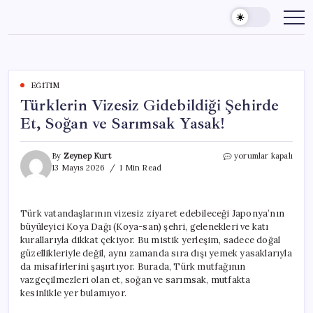
Skip
to
content
EĞITIM
Türklerin Vizesiz Gidebildiği Şehirde
Et, Soğan ve Sarımsak Yasak!
Türklerin
By
Zeynep Kurt
yorumlar kapalı
Vizesiz
13 Mayıs 2026
1 Min Read
Gidebildiği
Şehirde
Et,
Türk vatandaşlarının vizesiz ziyaret edebileceği Japonya’nın
Soğan
büyüleyici Koya Dağı (Koya-san) şehri, gelenekleri ve katı
ve
Sarımsak
kurallarıyla dikkat çekiyor. Bu mistik yerleşim, sadece doğal
Yasak!
güzellikleriyle değil, aynı zamanda sıra dışı yemek yasaklarıyla
için
da misafirlerini şaşırtıyor. Burada, Türk mutfağının
vazgeçilmezleri olan et, soğan ve sarımsak, mutfakta
kesinlikle yer bulamıyor.