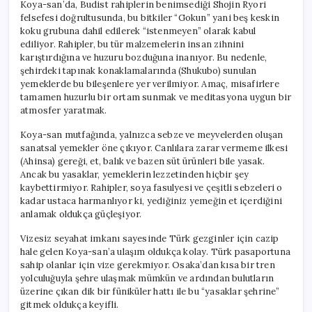
Koya-san’da, Budist rahiplerin benimsediği Shojin Ryori
felsefesi doğrultusunda, bu bitkiler “Gokun” yani beş keskin
koku grubuna dahil edilerek “istenmeyen” olarak kabul
ediliyor. Rahipler, bu tür malzemelerin insan zihnini
karıştırdığına ve huzuru bozduğuna inanıyor. Bu nedenle,
şehirdeki tapınak konaklamalarında (Shukubo) sunulan
yemeklerde bu bileşenlere yer verilmiyor. Amaç, misafirlere
tamamen huzurlu bir ortam sunmak ve meditasyona uygun bir
atmosfer yaratmak.
Koya-san mutfağında, yalnızca sebze ve meyvelerden oluşan
sanatsal yemekler öne çıkıyor. Canlılara zarar vermeme ilkesi
(Ahinsa) gereği, et, balık ve bazen süt ürünleri bile yasak.
Ancak bu yasaklar, yemeklerin lezzetinden hiçbir şey
kaybettirmiyor. Rahipler, soya fasulyesi ve çeşitli sebzeleri o
kadar ustaca harmanlıyor ki, yediğiniz yemeğin et içerdiğini
anlamak oldukça güçleşiyor.
Vizesiz seyahat imkanı sayesinde Türk gezginler için cazip
hale gelen Koya-san’a ulaşım oldukça kolay. Türk pasaportuna
sahip olanlar için vize gerekmiyor. Osaka’dan kısa bir tren
yolculuğuyla şehre ulaşmak mümkün ve ardından bulutların
üzerine çıkan dik bir füniküler hattı ile bu “yasaklar şehrine”
gitmek oldukça keyifli.