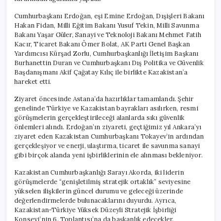
Cumhurbaşkanı Erdoğan, eşi Emine Erdoğan, Dışişleri Bakanı
Hakan Fidan, Milli Eğitim Bakanı Yusuf Tekin, Milli Savunma
Bakanı Yaşar Güler, Sanayi ve Teknoloji Bakanı Mehmet Fatih
Kacır, Ticaret Bakanı Ömer Bolat, AK Parti Genel Başkan
Yardımcısı Kürşad Zorlu, Cumhurbaşkanlığı İletişim Başkanı
Burhanettin Duran ve Cumhurbaşkanı Dış Politika ve Güvenlik
Başdanışmanı Akif Çağatay Kılıç ile birlikte Kazakistan’a
hareket etti.
Ziyaret öncesinde Astana’da hazırlıklar tamamlandı. Şehir
genelinde Türkiye ve Kazakistan bayrakları asılırken, resmi
görüşmelerin gerçekleştirileceği alanlarda sıkı güvenlik
önlemleri alındı. Erdoğan’ın ziyareti, geçtiğimiz yıl Ankara’yı
ziyaret eden Kazakistan Cumhurbaşkanı Tokayev’in ardından
gerçekleşiyor ve enerji, ulaştırma, ticaret ile savunma sanayi
gibi birçok alanda yeni işbirliklerinin ele alınması bekleniyor.
Kazakistan Cumhurbaşkanlığı Sarayı Akorda, iki liderin
görüşmelerde “genişletilmiş stratejik ortaklık” seviyesine
yükselen ilişkilerin güncel durumu ve geleceği üzerinde
değerlendirmelerde bulunacaklarını duyurdu. Ayrıca,
Kazakistan-Türkiye Yüksek Düzeyli Stratejik İşbirliği
Konseyi’nin 6. Toplantısı’na da başkanlık edecekler.