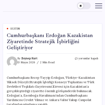
Skip
to
content
EĞITIM
Cumhurbaşkanı Erdoğan Kazakistan
Ziyaretinde Stratejik İşbirliğini
Geliştiriyor
Cumhurbaşkanı
By
Zeynep Kurt
yorumlar kapalı
Erdoğan
13 Mayıs 2026
2 Min Read
Kazakistan
Ziyaretinde
Stratejik
Cumhurbaşkanı Recep Tayyip Erdoğan, Türkiye-Kazakistan
İşbirliğini
Yüksek Düzeyli Stratejik İşbirliği Konseyi Toplantısı ve Türk
Geliştiriyor
için
Devletleri Teşkilatı Gayriresmi Zirvesi için Kazakistan’a
gerçekleştirdiği ziyarette önemli görüşmelerde bulunacak.
Erdoğan’a, Esenboğa Havalimanı’ndan Cumhurbaşkanı
Yardımcısı Cevdet Yılmaz ve Ankara Valisi Yakup Canpolat
tarafından uğurlama yapıldı.