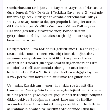
Cumhurbaşkanı Erdoğan ve Tokayev, 15 Mayıs’ta Türkistan’da
düzenlenecek Türk Devletleri Teşkilatı Gayriresmi Zirvesi’nde
bir araya gelecek. Erdoğan’ın Astana’daki temasları, Rusya-
Ukrayna savaşı sonrası değişen jeopolitik dengeler açısından
dikkatle izleniyor. Özellikle Orta Asya, Güney Kafkasya ve
Hazar bölgesindeki ticaret ve enerji koridorlarının
geliştirilmesi, Türkiye-Kazakistan işbirliğinin stratejik
boyutunu artırıyor.
Görüşmelerde, Orta Koridor’un geliştirilmesi, Hazar geçişli
taşımacılık projeleri, enerji güvenliği, lojistik bağlantılar ve
savunma sanayi alanındaki işbirlikleri ön plana çıkacak.
Alternatif bir ticaret güzergahı olarak değerlendirilen Orta
Koridor’da iki ülke arasındaki işbirliğinin artırılması
hedeflenirken, Bakü-Tiflis-Ceyhan hattı aracılığıyla taşınan
Kazak petrolünün miktarının artırılması da gündemde.
Uzmanlar, Kazakistan’ın enerji kaynakları ve transit ülke
konumunun Türkiye’nin Avrupa’ya açılan lojistik merkezi rolü
ile birleşerek bölgesel ölçekte güçlü bir ortaklık oluşturduğuna
dikkat çekiyor. Erdoğan’ın ziyareti kapsamında iki ülke
arasındaki ticaret hacmini artırmaya yönelik yeni hedeflerin
açıklanmasının yanı sıra ulaştırma projelerinde kapsamlı