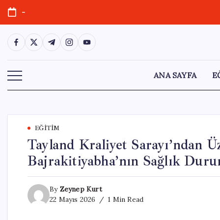
Skip
-
to
content
https://www.facebook.com/
https://twitter.com/
https://t.me/
https://www.instagram.com/
https://youtube.com/
ANA SAYFA
E
EĞITIM
Tayland Kraliyet Sarayı’ndan Ü
Bajrakitiyabha’nın Sağlık Duru
By
Zeynep Kurt
22 Mayıs 2026
1 Min Read