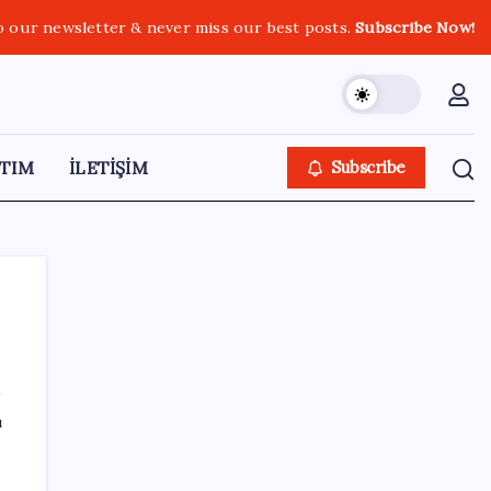
o our newsletter & never miss our best posts.
Subscribe Now!
TIM
İLETİŞİM
Subscribe
SON YAZILAR
ı
Electronic Arts Satıldı