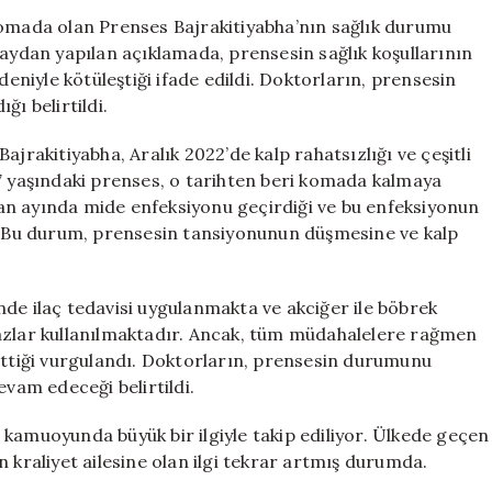
Açıklama:
komada olan Prenses Bajrakitiyabha’nın sağlık durumu
Prenses
raydan yapılan açıklamada, prensesin sağlık koşullarının
Bajrakitiyabha’
niyle kötüleştiği ifade edildi. Doktorların, prensesin
Sağlık
ğı belirtildi.
Durumu
Kötüleşti
jrakitiyabha, Aralık 2022’de kalp rahatsızlığı ve çeşitli
için
47 yaşındaki prenses, o tarihten beri komada kalmaya
an ayında mide enfeksiyonu geçirdiği ve bu enfeksiyonun
i. Bu durum, prensesin tansiyonunun düşmesine ve kalp
de ilaç tedavisi uygulanmakta ve akciğer ile böbrek
hazlar kullanılmaktadır. Ancak, tüm müdahalelere rağmen
tiği vurgulandı. Doktorların, prensesin durumunu
evam edeceği belirtildi.
kamuoyunda büyük bir ilgiyle takip ediliyor. Ülkede geçen
 kraliyet ailesine olan ilgi tekrar artmış durumda.