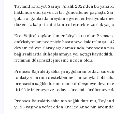
Tayland Kraliyet Sarayı, Aralık 2022’den bu yana 
hakkında endişe verici bir güncelleme paylaştı. Sa
çoklu organlarda meydana gelen enfeksiyonlar nede
düzensiz kalp ritmini kontrol etmekte zorluk yaşadı
Kral Vajiralongkorn’un en büyük kızı olan Prenses Ba
enfeksiyonlar nedeniyle hastaneye kaldırılmıştı. 
devam ediyor. Saray açıklamasında, prensesin nis
bağırsaklarda iltihaplanmaya yol açtığı kaydedild
ritminin düzensizleşmesine neden oldu.
Prenses Bajrakitiyabha’ya uygulanan tedavi sürecin
fonksiyonlarının desteklenmesi amacıyla tıbbi ci
prensesin sağlık durumunun kötüleşmeye devam et
titizlikle izlemeye ve tedavi sürecini sürdürmeye d
Prenses Bajrakitiyabha’nın sağlık durumu, Tayland 
yıl 93 yaşında vefat eden Kraliçe Anne’nin ardından