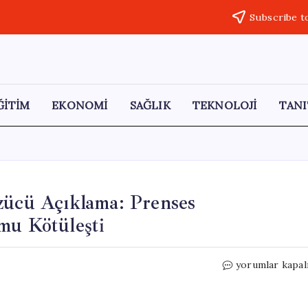
Subscribe t
ĞİTİM
EKONOMİ
SAĞLIK
TEKNOLOJİ
TANI
zücü Açıklama: Prenses
mu Kötüleşti
Tayland
yorumlar kapal
Kraliyet
Sarayı’ndan
Üzücü