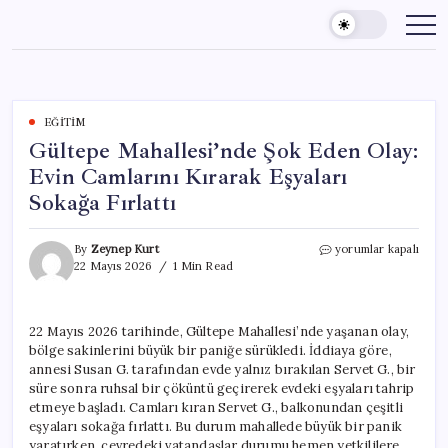
Skip
to
content
EĞITIM
Gültepe Mahallesi’nde Şok Eden Olay:
Evin Camlarını Kırarak Eşyaları
Sokağa Fırlattı
Gültepe
By
Zeynep Kurt
yorumlar kapalı
Mahallesi’nde
22 Mayıs 2026
1 Min Read
Şok
Eden
Olay:
22 Mayıs 2026 tarihinde, Gültepe Mahallesi’nde yaşanan olay,
Evin
bölge sakinlerini büyük bir paniğe sürükledi. İddiaya göre,
Camlarını
Kırarak
annesi Susan G. tarafından evde yalnız bırakılan Servet G., bir
Eşyaları
süre sonra ruhsal bir çöküntü geçirerek evdeki eşyaları tahrip
Sokağa
etmeye başladı. Camları kıran Servet G., balkonundan çeşitli
Fırlattı
eşyaları sokağa fırlattı. Bu durum mahallede büyük bir panik
için
yaratırken, çevredeki vatandaşlar durumu hemen yetkililere