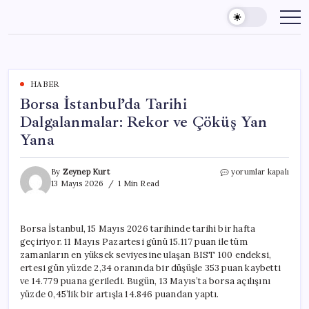
Skip
to
content
HABER
Borsa İstanbul’da Tarihi
Dalgalanmalar: Rekor ve Çöküş Yan
Yana
Borsa
By
Zeynep Kurt
yorumlar kapalı
İstanbul’da
13 Mayıs 2026
1 Min Read
Tarihi
Dalgalanmalar:
Rekor
Borsa İstanbul, 15 Mayıs 2026 tarihinde tarihi bir hafta
ve
geçiriyor. 11 Mayıs Pazartesi günü 15.117 puan ile tüm
Çöküş
Yan
zamanların en yüksek seviyesine ulaşan BIST 100 endeksi,
Yana
ertesi gün yüzde 2,34 oranında bir düşüşle 353 puan kaybetti
için
ve 14.779 puana geriledi. Bugün, 13 Mayıs’ta borsa açılışını
yüzde 0,45’lik bir artışla 14.846 puandan yaptı.