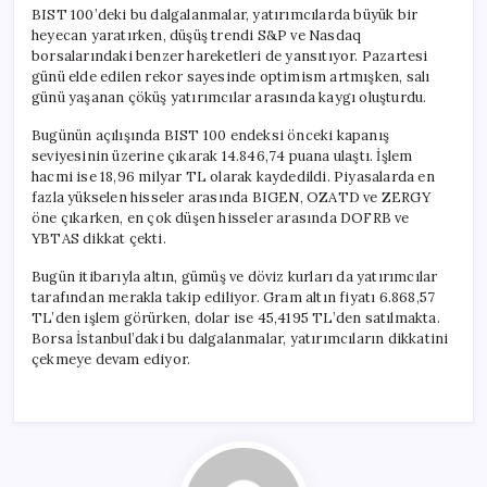
BIST 100’deki bu dalgalanmalar, yatırımcılarda büyük bir
heyecan yaratırken, düşüş trendi S&P ve Nasdaq
borsalarındaki benzer hareketleri de yansıtıyor. Pazartesi
günü elde edilen rekor sayesinde optimism artmışken, salı
günü yaşanan çöküş yatırımcılar arasında kaygı oluşturdu.
Bugünün açılışında BIST 100 endeksi önceki kapanış
seviyesinin üzerine çıkarak 14.846,74 puana ulaştı. İşlem
hacmi ise 18,96 milyar TL olarak kaydedildi. Piyasalarda en
fazla yükselen hisseler arasında BIGEN, OZATD ve ZERGY
öne çıkarken, en çok düşen hisseler arasında DOFRB ve
YBTAS dikkat çekti.
Bugün itibarıyla altın, gümüş ve döviz kurları da yatırımcılar
tarafından merakla takip ediliyor. Gram altın fiyatı 6.868,57
TL’den işlem görürken, dolar ise 45,4195 TL’den satılmakta.
Borsa İstanbul’daki bu dalgalanmalar, yatırımcıların dikkatini
çekmeye devam ediyor.