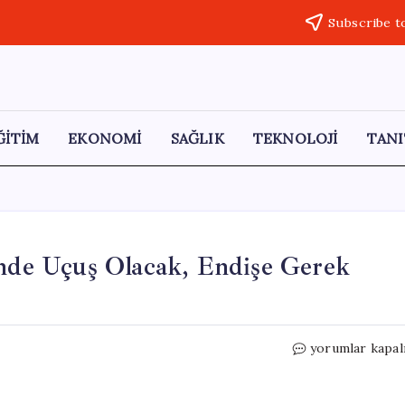
Subscribe t
ĞİTİM
EKONOMİ
SAĞLIK
TEKNOLOJİ
TANI
ünde Uçuş Olacak, Endişe Gerek
Ankara
yorumlar kapal
Valiliği:
“Ses
Hızı