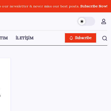
o our newsletter & never miss our best posts.
Subscribe Now!
TIM
İLETİŞİM
Subscribe
SON YAZILAR
ı
Özgür Özel’den Le Monde’a çarpıcı yazı:
‘Bu sürecin kırılma noktası…’