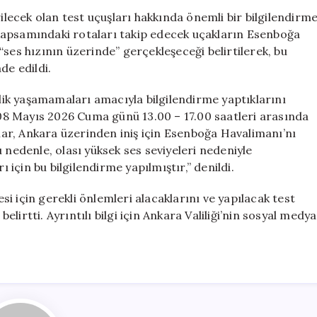
Üstünde
rilecek olan test uçuşları hakkında önemli bir bilgilendirm
Uçuş
am kapsamındaki rotaları takip edecek uçakların Esenboğa
Olacak,
ses hızının üzerinde” gerçekleşeceği belirtilerek, bu
Endişe
de edildi.
Gerek
Yok!”
nlik yaşamamaları amacıyla bilgilendirme yaptıklarını
için
 “08 Mayıs 2026 Cuma günü 13.00 – 17.00 saatleri arasında
klar, Ankara üzerinden iniş için Esenboğa Havalimanı’nı
 nedenle, olası yüksek ses seviyeleri nedeniyle
için bu bilgilendirme yapılmıştır,” denildi.
i için gerekli önlemleri alacaklarını ve yapılacak test
belirtti. Ayrıntılı bilgi için Ankara Valiliği’nin sosyal medya