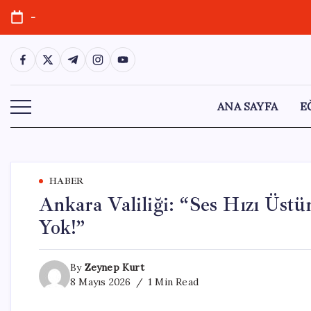
Skip
-
to
content
https://www.facebook.com/
https://twitter.com/
https://t.me/
https://www.instagram.com/
https://youtube.com/
ANA SAYFA
E
HABER
Ankara Valiliği: “Ses Hızı Üst
Yok!”
By
Zeynep Kurt
8 Mayıs 2026
1 Min Read