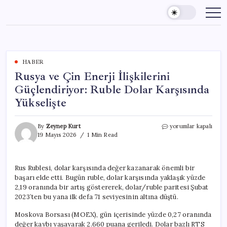
Skip
to
content
HABER
Rusya ve Çin Enerji İlişkilerini
Güçlendiriyor: Ruble Dolar Karşısında
Yükselişte
Rusya
By
Zeynep Kurt
yorumlar kapalı
ve
19 Mayıs 2026
1 Min Read
Çin
Enerji
İlişkilerini
Rus Rublesi, dolar karşısında değer kazanarak önemli bir
Güçlendiriyor:
başarı elde etti. Bugün ruble, dolar karşısında yaklaşık yüzde
Ruble
Dolar
2,19 oranında bir artış göstererek, dolar/ruble paritesi Şubat
Karşısında
2023’ten bu yana ilk defa 71 seviyesinin altına düştü.
Yükselişte
için
Moskova Borsası (MOEX), gün içerisinde yüzde 0,27 oranında
değer kaybı yaşayarak 2.660 puana geriledi. Dolar bazlı RTS