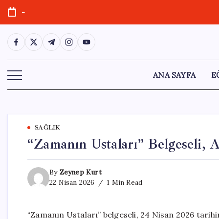
Skip
-
to
content
https://www.facebook.com/
https://twitter.com/
https://t.me/
https://www.instagram.com/
https://youtube.com/
ANA SAYFA
E
SAĞLIK
“Zamanın Ustaları” Belgeseli, 
By
Zeynep Kurt
22 Nisan 2026
1 Min Read
“Zamanın Ustaları” belgeseli, 24 Nisan 2026 tarihi