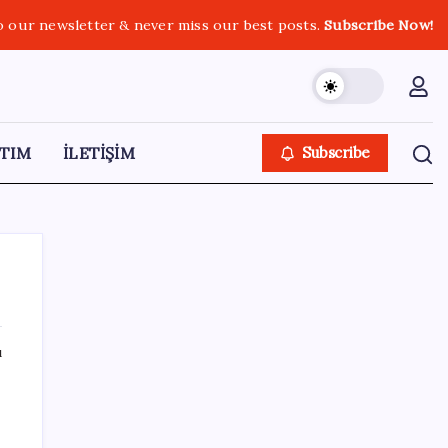
o our newsletter & never miss our best posts.
Subscribe Now!
TIM
İLETİŞİM
Subscribe
ı
SON YAZILAR
Özgür Özel’den Le Monde’a çarpıcı yazı:
‘Bu sürecin kırılma noktası…’