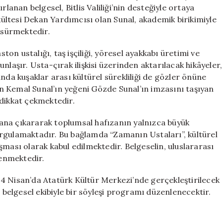
Buluşuyor
nan belgesel, Bitlis Valiliği’nin desteğiyle ortaya
için
akültesi Dekan Yardımcısı olan Sunal, akademik birikimiyle
i sürmektedir.
ston ustalığı, taş işçiliği, yöresel ayakkabı üretimi ve
nlaşır. Usta-çırak ilişkisi üzerinden aktarılacak hikâyeler
nda kuşaklar arası kültürel sürekliliği de gözler önüne
 Kemal Sunal’ın yeğeni Gözde Sunal’ın imzasını taşıyan
 dikkat çekmektedir.
ana çıkararak toplumsal hafızanın yalnızca büyük
 vurgulamaktadır. Bu bağlamda “Zamanın Ustaları”, kültürel
şması olarak kabul edilmektedir. Belgeselin, uluslararası
lenmektedir.
a 24 Nisan’da Atatürk Kültür Merkezi’nde gerçekleştirilecek
elgesel ekibiyle bir söyleşi programı düzenlenecektir.