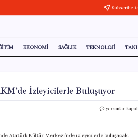
Subscribe t
ĞİTİM
EKONOMİ
SAĞLIK
TEKNOLOJİ
TANI
AKM’de İzleyicilerle Buluşuyor
“Zamanın
yorumlar kapal
Ustaları”
Belgeseli,
AKM’de
İzleyicilerle
nde Atatürk Kültür Merkezi’nde izleyicilerle buluşacak.