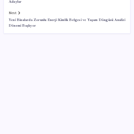
Adaylar
Next
Yeni Binalarda Zorunlu Enerji Kimlik Belgesi ve Yaşam Döngüsü Analizi
Dönemi Başlıyor
SON YAZILAR
Özgür Özel’den Le Monde’a çarpıcı yazı: ‘Bu sürecin
kırılma noktası…’
OpenAI’ın gizemli cihazı şekilleniyor: Hokey diski
kadar, fiyatı 400 dolar