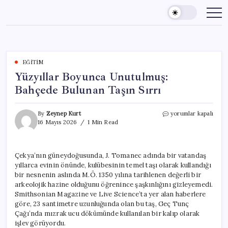
Skip
to
content
EĞITIM
Yüzyıllar Boyunca Unutulmuş:
Bahçede Bulunan Taşın Sırrı
Yüzyıllar
By
Zeynep Kurt
yorumlar kapalı
Boyunca
16 Mayıs 2026
1 Min Read
Unutulmuş:
Bahçede
Bulunan
Çekya’nın güneydoğusunda, J. Tomanec adında bir vatandaş
Taşın
yıllarca evinin önünde, kulübesinin temel taşı olarak kullandığı
Sırrı
için
bir nesnenin aslında M.Ö. 1350 yılına tarihlenen değerli bir
arkeolojik hazine olduğunu öğrenince şaşkınlığını gizleyemedi.
Smithsonian Magazine ve Live Science’ta yer alan haberlere
göre, 23 santimetre uzunluğunda olan bu taş, Geç Tunç
Çağı’nda mızrak ucu dökümünde kullanılan bir kalıp olarak
işlev görüyordu.