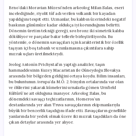
Brno’daki Moravian Müzesi’nden arkeolog Milan Salas, eseri
incelediğinde, riyolit tüf adı verilen volkanik bir kayadan
yapıldığını tespit etti. Uzmanlar, bu kalıbın üzerindeki negatif
baskının günümüze kadar oldukça iyi korunduğunu belirtti.
Dönemin üretim tekniği gereği, sıvı bronz iki simetrik kalıba
dökülüyor ve parçalar bakır tellerle birleştiriliyordu. Bu
yöntemle, o dönemin savaşçıları için karakteristik bir özellik
taşıyan içi boş tabanlı ve uzunlamasına çıkıntılara sahip
mızrak uçları üretilmekteydi.
Jeolog Antonín Prichystal’ın yaptığı analizler, taşın
hammaddesinin Kuzey Macaristan ile Güneydoğu Slovakya
arasında bir bölgeden geldiğini ortaya koydu. Bilim insanları,
bu buluntunun Avrupa’da M.Ö. 2. binyılın ortalarında var olan
ve ölülerini yakarak kümelerini urnalarla gömen Urnfield
Kültürü’ne ait olduğuna inanıyor. Arkeolog Salas, bu
dönemdeki savaşçı teçhizatlarının, Homeros’un
destanlarında yer alan Truva savaşçılarının ekipmanlarıyla
büyük bir benzerlik taşıdığını ifade etti. Savaşçıların genellikle
yanlarında bir yedek olmak üzere iki mızrak taşıdıkları da öne
çıkan detaylar arasında yer alıyor.