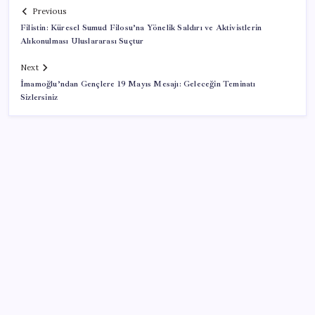
Previous
Filistin: Küresel Sumud Filosu’na Yönelik Saldırı ve Aktivistlerin
Alıkonulması Uluslararası Suçtur
Next
İmamoğlu’ndan Gençlere 19 Mayıs Mesajı: Geleceğin Teminatı
Sizlersiniz
SON YAZILAR
ABD’de kısa vadeli enflasyon beklentisi geriledi
Özgür Özel’den Le Monde’a çarpıcı yazı: ‘Bu sürecin