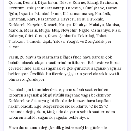
Çorum, Denizli, Diyarbakır, Düzce, Edirne, Elazığ, Erzincan,
Erzurum, Eskişehir, Gaziantep, Giresun, Gümüşhane, Hatay,
Iğdır, Isparta, İstanbul, İzmir, Kahramanmaraş, Karabük,
Karaman, Kars, Kastamonu, Kayseri, Kilis, Kırıkkale,
Kırklareli, Kırşehir, Kocaeli, Konya, Kütahya, Malatya, Manisa,
Mardin, Mersin, Muğla, Muş, Nevşehir, Niğde, Osmaniye, Rize,
Sakarya, Siirt, Sinop, Sivas, Şanlıurfa, Tekirdağ, Tokat,
Trabzon, Tunceli, Uşak, Yalova, Yozgat ve Zonguldak yer
alıyor.
Yarın, 20 Mayıs’ta Marmara Bölgesi’nde hava parçalı çok
bulutlu olacak, akşam saatlerinden itibaren Balıkesir ve Bursa
çevrelerinde aralıklı sağanak ve gök gürültülü sağanak yağışlar
bekleniyor. Özellikle bu illerde yağışların yerel olarak kuvvetli
olması öngörülüyor.
İstanbul için tahminlerde ise, yarın sabah saatlerinden
itibaren sağanak gök gürültülü sağanak yağış bekleniyor.
Kırklareli ve Sakarya gibi illerde de benzer hava koşulları
hakim olacak. Ege Bölgesi’nde sıcaklıklar 10°C ile 25°C
arasında değişirken, Muğla’da da yarın sabah saatlerinden
itibaren aralıklı sağanak yağışlar bekleniyor.
Hava durumunun değişkenlik göstereceği bu günlerde,