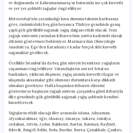
ve doğusunda ve Kahramanmaraş’ın batısında ise çok kuvvetli
ve yer yer şiddetli yağışlar öngörülüyor.
Meteoroloji’nin yayımladığı hava durumu tahmin haritasına
göre, önümüzdeki beş gün boyunca Türkiye genelinde geniş
çaplı gök gürültülü sağanak yağış dalgası etkili olacak. Yeni
yağışlı sistemin yarından itibaren tüm yurtta kademeli olarak
etkisini göstermesi bekleniyor. Marmara’dan Güneydoğu
Anadolu’ya, Ege’den Karadeniz’e kadar birçok ilde kuvvetli
sağanaklar görülecek.
Özellikle İstanbul’da da beş gün süreyle kesintisiz yağışların
yaşanması öngörülüyor. Vatandaşların ani sel, lokal su
baskınları, yıldırım düşmesi, yağış anında kuvvetli rüzgar ve
ulaşımda aksamalar gibi olumsuz durumlara karşı dikkatli
olmaları gerekiyor. Hafta başından itibaren etkisini
göstermeye başlayan yağışlı sistem, çarşamba günü itibarıyla
ülke genelinde gök gürültülü sağanak yağış şeklinde kendini
hissettirecek.
Yağışların etkili olacağı iller arasında Adana, Adıyaman,
Afyonkarahisar, Ağrı, Aksaray, Amasya, Ankara, Antalya,
Ardahan, Artvin, Aydın, Balıkesir, Bartın, Batman, Bayburt,
Bilecik, Bingöl, Bitlis, Bolu, Burdur, Bursa, Çanakkale, Çankırı,