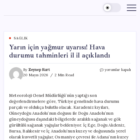
Skip
to
content
SAĞLIK
Yarın için yağmur uyarısı! Hava
durumu tahminleri il il açıklandı
Yarın
By
Zeynep Kurt
yorumlar kapalı
için
20 Mayıs 2026
2 Min Read
yağmur
uyarısı!
Hava
Meteoroloji Genel Müdürlüğü’nün yaptığı son
durumu
değerlendirmelere göre, Türkiye genelinde hava durumu
tahminleri
il
parçalı ve oldukça bulutlu olacak. Karadeniz kıyıları,
il
Güneydoğu Anadolu’nun doğusu ile Doğu Anadolu’nun
açıklandı
güneydoğusu dışındaki bölgelerde aralıklı sağanak ve gök
için
gürültülü sağanak yağışlar bekleniyor. İç Ege, Doğu Akdeniz,
Bursa, Balıkesir ve İç Anadolu’nun kuzey ve doğusunda yerel
olarak kuvvetli yağışlar, Osmaniye çevresi ile Adana’nın kuzey