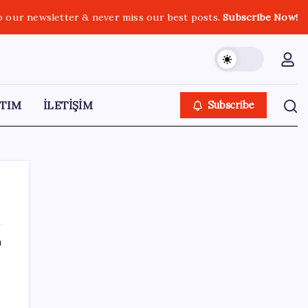
o our newsletter & never miss our best posts.
Subscribe Now!
TIM
İLETİŞİM
Subscribe
ı
SON YAZILAR
Electronic Arts Satıldı