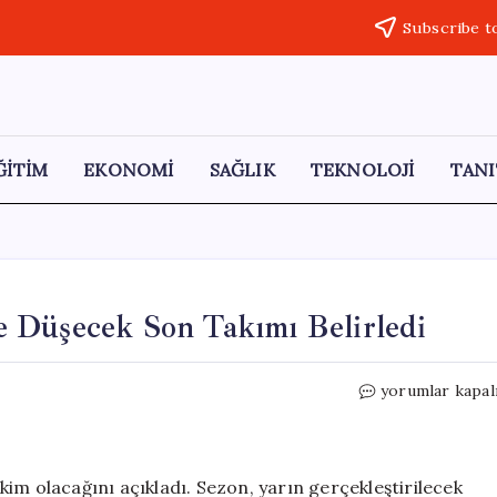
Subscribe t
ĞİTİM
EKONOMİ
SAĞLIK
TEKNOLOJİ
TANI
 Düşecek Son Takımı Belirledi
Yapay
yorumlar kapal
Zeka,
Süper
Lig’de
Küme
im olacağını açıkladı. Sezon, yarın gerçekleştirilecek