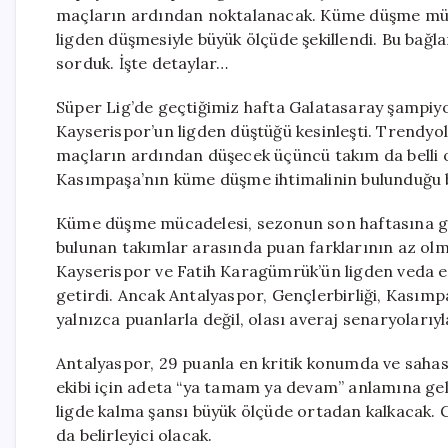
maçların ardından noktalanacak. Küme düşme mü
ligden düşmesiyle büyük ölçüde şekillendi. Bu bağ
sorduk. İşte detaylar…
Süper Lig’de geçtiğimiz hafta Galatasaray şampiy
Kayserispor’un ligden düştüğü kesinleşti. Trendyol
maçların ardından düşecek üçüncü takım da belli o
Kasımpaşa’nın küme düşme ihtimalinin bulunduğu bu
Küme düşme mücadelesi, sezonun son haftasına geli
bulunan takımlar arasında puan farklarının az olma
Kayserispor ve Fatih Karagümrük’ün ligden veda et
getirdi. Ancak Antalyaspor, Gençlerbirliği, Kasım
yalnızca puanlarla değil, olası averaj senaryolarıyl
Antalyaspor, 29 puanla en kritik konumda ve sahas
ekibi için adeta “ya tamam ya devam” anlamına ge
ligde kalma şansı büyük ölçüde ortadan kalkacak. 
da belirleyici olacak.