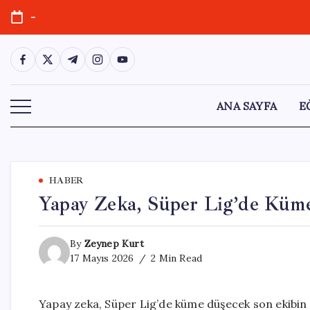
Skip
-
to
content
https://www.facebook.com/
https://twitter.com/
https://t.me/
https://www.instagram.com/
https://youtube.com/
ANA SAYFA
E
HABER
Yapay Zeka, Süper Lig’de Küme
By
Zeynep Kurt
17 Mayıs 2026
2 Min Read
Yapay zeka, Süper Lig’de küme düşecek son ekibin k