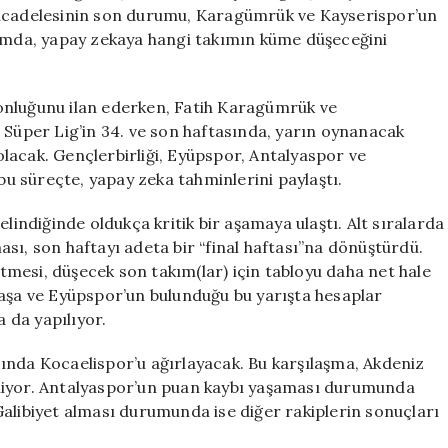
Düşecek
cadelesinin son durumu, Karagümrük ve Kayserispor’un
Son
lamda, yapay zekaya hangi takımın küme düşeceğini
Takımı
Belirledi
için
onluğunu ilan ederken, Fatih Karagümrük ve
 Süper Lig’in 34. ve son haftasında, yarın oynanacak
lacak. Gençlerbirliği, Eyüpspor, Antalyaspor ve
 süreçte, yapay zeka tahminlerini paylaştı.
ndiğinde oldukça kritik bir aşamaya ulaştı. Alt sıralarda
sı, son haftayı adeta bir “final haftası”na dönüştürdü.
mesi, düşecek son takım(lar) için tabloyu daha net hale
paşa ve Eyüpspor’un bulunduğu bu yarışta hesaplar
a da yapılıyor.
ında Kocaelispor’u ağırlayacak. Bu karşılaşma, Akdeniz
liyor. Antalyaspor’un puan kaybı yaşaması durumunda
Galibiyet alması durumunda ise diğer rakiplerin sonuçları