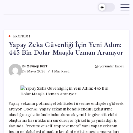
Skip
to
content
EKONOMI
Yapay Zeka Güvenliği İçin Yeni Adım:
445 Bin Dolar Maaşla Uzman Aranıyor
Yapay
By
Zeynep Kurt
yorumlar kapalı
Zeka
24 Mayıs 2026
1 Min Read
Güvenliği
İçin
Yeni
Adım:
445
Bin
Yapay zekanın potansiyel tehlikeleri üzerine endişeler giderek
Dolar
artıyor. OpenAI, yapay zekanın kendi kendini geliştirme
Maaşla
olasılığını göz önünde bulundurarak yeni bir güvenlik ekibi
Uzman
oluşturma hazırlıklarını sürdürüyor. Şirketin yayımladığı iş
Aranıyor
ilanında, “recursive self-improvement” yani yapay zekanın
için
insan müdahalesi olmadan kendini geliştirmesi senaryoları