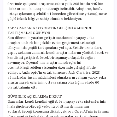
üzerinde çalışacak araştırmacılara yıllık 295 bin ila 445 bin
dolar arasında maaş sunulacağı belirtildi. Adayların, henüz
ortaya çıkmamış tehditleri önceden görebilme yeteneğine ve
güçlü teknik bilgiye sahip olmaları bekleniyor.
YAPAY ZEKANIN OTOMATİK GELİŞİMİ ÜZERİNDE
TARTIŞMALAR SÜRÜYOR
Son dönemde yazılım geliştirme alanında yapay zeka
araçlarının hızlı bir şekilde evrim geçirmesi, teknoloji
dünyasında çeşitli tartışmalara yol açtı. Sektör uzmanları,
yapay zekanın zamanla kendi araştırmalarını yürütebilecek ve
kendisini geliştirebilecek bir aşamaya ulaşabileceğini
savunuyor. OpenAI’nin, araştırma süreçlerini
otomatikleştirebilen sistemler üzerinde çalıştığı ifade
ediliyor. Anthropic’in ortak kurucusu Jack Clark ise, 2028
yılına kadar insan müdahalesi olmaksızın çalışan yapay zeka
araştırma süreçlerinin ortaya çıkma olasılığını yüzde 60
olarak tahmin etti.
GÜVENLİK AÇIKLARINA DİKKAT
Uzmanlar, kendi kendini eğitebilen yapay zeka sistemlerinin
hızla güçlenebileceği ve kontrol altına alınmasının
zorlaşabileceği konusuna dikkat çekiyor. OpenAI’nin iş ilanına
göre, yeni ekibe katılacak araştırmacılar, veri zehirleme