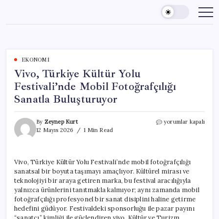
Skip
to
content
EKONOMI
Vivo, Türkiye Kültür Yolu
Festivali’nde Mobil Fotoğrafçılığı
Sanatla Buluşturuyor
Vivo,
By
Zeynep Kurt
yorumlar kapalı
Türkiye
12 Mayıs 2026
1 Min Read
Kültür
Yolu
Festivali’nde
Vivo, Türkiye Kültür Yolu Festivali’nde mobil fotoğrafçılığı
Mobil
sanatsal bir boyuta taşımayı amaçlıyor. Kültürel mirası ve
Fotoğrafçılığı
Sanatla
teknolojiyi bir araya getiren marka, bu festival aracılığıyla
Buluşturuyor
yalnızca ürünlerini tanıtmakla kalmıyor; aynı zamanda mobil
için
fotoğrafçılığı profesyonel bir sanat disiplini haline getirme
hedefini güdüyor. Festivaldeki sponsorluğu ile pazar payını
“sanatçı” kimliği ile güçlendiren vivo, Kültür ve Turizm