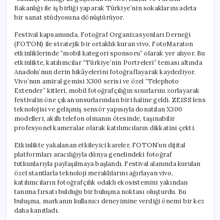
Bakanlığı ile iş birliği yaparak Türkiye’nin sokaklarını adeta
bir sanat stüdyosuna dönüştürüyor.
Festival kapsamında, Fotoğraf Organizasyonları Derneği
(FOTON) ile stratejik bir ortaklık kuran vivo, FotoMaraton
etkinliklerinde “mobil kategori sponsoru” olarak yer alıyor. Bu
etkinlikte, katılımcılar “Türkiye’nin Portreleri” teması altında
Anadolu’nun derin hikâyelerini fotoğraflayarak kaydediyor.
Vivo’nun amiral gemisi X300 serisi ve özel “Telephoto
Extender” kitleri, mobil fotoğrafçılığın sınırlarını zorlayarak
festivalin öne çıkan unsurlarından biri haline geldi. ZEISS lens
teknolojisi ve gelişmiş sensör yapısıyla donatılan X300
modelleri, akıllı telefon olmanın ötesinde, taşınabilir
profesyonel kameralar olarak katılımcıların dikkatini çekti.
Etkinlikte yakalanan etkileyici kareler, FOTON’un dijital
platformları aracılığıyla dünya genelindeki fotoğraf
tutkunlarıyla paylaşılmaya başlandı. Festival alanında kurulan
özel stantlarla teknoloji meraklılarını ağırlayan vivo,
katılımcıların fotoğrafçılık odaklı ekosistemini yakından
tanıma fırsatı bulduğu bir buluşma noktası oluşturdu. Bu
buluşma, markanın kullanıcı deneyimine verdiği önemi bir kez
daha kanıtladı.