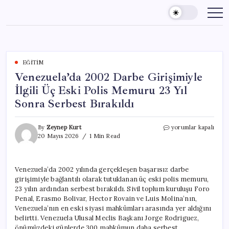
Skip
to
content
EĞITIM
Venezuela’da 2002 Darbe Girişimiyle
İlgili Üç Eski Polis Memuru 23 Yıl
Sonra Serbest Bırakıldı
Venezuela’da
By
Zeynep Kurt
yorumlar kapalı
2002
20 Mayıs 2026
1 Min Read
Darbe
Girişimiyle
İlgili
Venezuela’da 2002 yılında gerçekleşen başarısız darbe
Üç
girişimiyle bağlantılı olarak tutuklanan üç eski polis memuru,
Eski
Polis
23 yılın ardından serbest bırakıldı. Sivil toplum kuruluşu Foro
Memuru
Penal, Erasmo Bolivar, Hector Rovain ve Luis Molina’nın,
23
Venezuela’nın en eski siyasi mahkûmları arasında yer aldığını
Yıl
belirtti. Venezuela Ulusal Meclis Başkanı Jorge Rodriguez,
Sonra
önümüzdeki günlerde 300 mahkûmun daha serbest