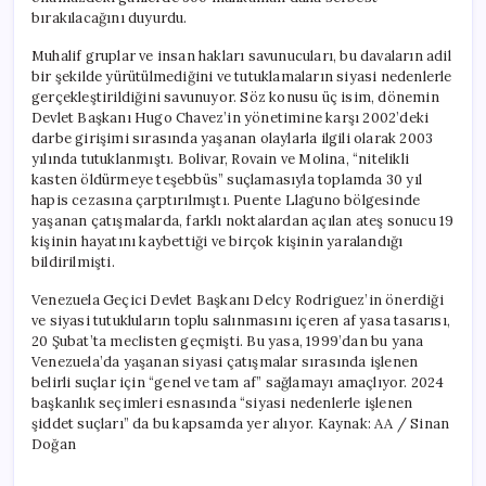
Serbest
bırakılacağını duyurdu.
Bırakıldı
için
Muhalif gruplar ve insan hakları savunucuları, bu davaların adil
bir şekilde yürütülmediğini ve tutuklamaların siyasi nedenlerle
gerçekleştirildiğini savunuyor. Söz konusu üç isim, dönemin
Devlet Başkanı Hugo Chavez’in yönetimine karşı 2002’deki
darbe girişimi sırasında yaşanan olaylarla ilgili olarak 2003
yılında tutuklanmıştı. Bolivar, Rovain ve Molina, “nitelikli
kasten öldürmeye teşebbüs” suçlamasıyla toplamda 30 yıl
hapis cezasına çarptırılmıştı. Puente Llaguno bölgesinde
yaşanan çatışmalarda, farklı noktalardan açılan ateş sonucu 19
kişinin hayatını kaybettiği ve birçok kişinin yaralandığı
bildirilmişti.
Venezuela Geçici Devlet Başkanı Delcy Rodriguez’in önerdiği
ve siyasi tutukluların toplu salınmasını içeren af yasa tasarısı,
20 Şubat’ta meclisten geçmişti. Bu yasa, 1999’dan bu yana
Venezuela’da yaşanan siyasi çatışmalar sırasında işlenen
belirli suçlar için “genel ve tam af” sağlamayı amaçlıyor. 2024
başkanlık seçimleri esnasında “siyasi nedenlerle işlenen
şiddet suçları” da bu kapsamda yer alıyor. Kaynak: AA / Sinan
Doğan