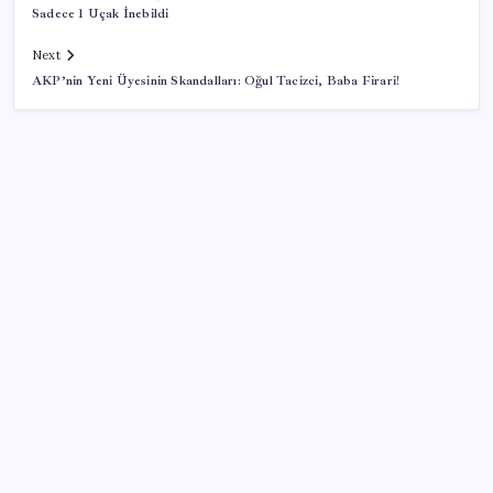
Sadece 1 Uçak İnebildi
Next
AKP’nin Yeni Üyesinin Skandalları: Oğul Tacizci, Baba Firari!
SON YAZILAR
SGK’dan prim eksiği olanlara kritik uyarı: Bu
imkânlarla emeklilik öne çekiliyor
Electronic Arts Satıldı
Klasik Pokémon Oyunları PC’de Hayat Buldu