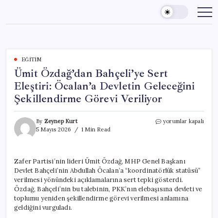
Skip
to
content
EĞITIM
Ümit Özdağ’dan Bahçeli’ye Sert
Eleştiri: Öcalan’a Devletin Geleceğini
Şekillendirme Görevi Veriliyor
Ümit
By
Zeynep Kurt
yorumlar kapalı
Özdağ’dan
5 Mayıs 2026
1 Min Read
Bahçeli’ye
Sert
Eleştiri:
Zafer Partisi’nin lideri Ümit Özdağ, MHP Genel Başkanı
Öcalan’a
Devlet Bahçeli’nin Abdullah Öcalan’a “koordinatörlük statüsü”
Devletin
Geleceğini
verilmesi yönündeki açıklamalarına sert tepki gösterdi.
Şekillendirme
Özdağ, Bahçeli’nin bu talebinin, PKK’nın elebaşısına devleti ve
Görevi
toplumu yeniden şekillendirme görevi verilmesi anlamına
Veriliyor
geldiğini vurguladı.
için