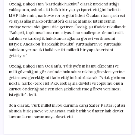
Özdağ, Bahçeli’nin “kardeşlik hukuku” olarak nitelendirdiği
yaklaşımın, aslında iki halklı bir yapıyı işaret ettiğini belirtti.
MHP liderinin, narko-terör örgütü lideri Öcalan’ı barış süreci
ve siyasallaşma koordinatörü olarak atamak istemesinin
endişe verici olduğunu dile getiren Özdağ, şu ifadeleri kullandı:
“Bahçeli, toplumsal onarım, siyasal normalleşme, demokratik
katılım ve kardeşlik hukukunu sağlama görevi verilmesini
istiyor. Ancak bu ‘kardeşlik hukuku’, yurttaşların ve yurttaşlık
hukukun yerine, iki halklı ve iki milletli bir yapı önerisini
getiriyor.”
Özdağ, Bahçeli’nin Öcalan’a, Türkiye’nin kamu düzenini ve
milli güvenliğini göz önünde bulundurarak bu görevleri yerine
getirmesi gerektiğini ifade ettiğini hatırlatarak, “Artık gelinen
nokta, narko-terörist PKK elebaşına devleti ve toplumu onun
kurucu önderliğinde yeniden şekillendirme görevi verilmesi
isteğidir” dedi.
Son olarak, Türk milletini bu duruma karşı Zafer Partisi çatısı
altında birleşmeye ve Anayasa, milli birlik ve üniter laik devlet
kavramlarını savunmaya davet etti.