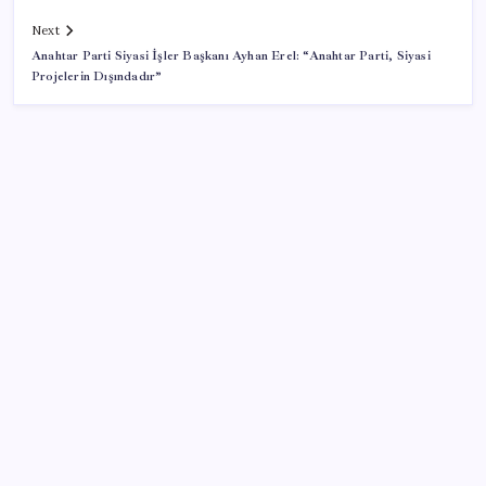
Next
Anahtar Parti Siyasi İşler Başkanı Ayhan Erel: “Anahtar Parti, Siyasi
Projelerin Dışındadır”
SON YAZILAR
ABD’de kısa vadeli enflasyon beklentisi geriledi
Özgür Özel’den Le Monde’a çarpıcı yazı: ‘Bu sürecin
kırılma noktası…’
OpenAI’ın gizemli cihazı şekilleniyor: Hokey diski
kadar, fiyatı 400 dolar