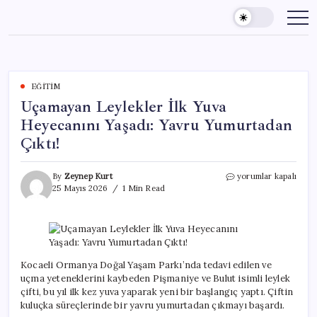
Skip
to
content
EĞITIM
Uçamayan Leylekler İlk Yuva
Heyecanını Yaşadı: Yavru Yumurtadan
Çıktı!
Uçamayan
By
Zeynep Kurt
yorumlar kapalı
Leylekler
25 Mayıs 2026
1 Min Read
İlk
Yuva
Heyecanını
Yaşadı:
Yavru
Yumurtadan
Kocaeli Ormanya Doğal Yaşam Parkı’nda tedavi edilen ve
Çıktı!
uçma yeteneklerini kaybeden Pişmaniye ve Bulut isimli leylek
için
çifti, bu yıl ilk kez yuva yaparak yeni bir başlangıç yaptı. Çiftin
kuluçka süreçlerinde bir yavru yumurtadan çıkmayı başardı.