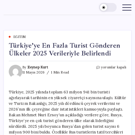
Skip
to
content
EĞITIM
Türkiye’ye En Fazla Turist Gönderen
Ülkeler 2025 Verileriyle Belirlendi
Türkiye’ye
By
Zeynep Kurt
yorumlar kapalı
En
11 Mayıs 2026
1 Min Read
Fazla
Turist
Gönderen
Türkiye, 2025 yılında toplam 63 milyon 941 bin turisti
Ülkeler
ağırlayarak tarihinin en yüksek ziyaretçi sayısına ulaştı. Kültür
2025
Verileriyle
ve Turizm Bakanlığı, 2025 yılı dördüncü çeyrek verilerini ve
Belirlendi
2026’nın ilk çeyreğine dair istatistikleri kamuoyuyla paylaştı.
için
Bakan Mehmet Nuri Ersoy’un açıkladığı verilere göre, Rusya,
Türkiye’ye en çok turist gönderen ülke olarak liderliğini
sürdürdü. 2025 yılı boyunca Rusya’dan gelen turist sayısı 6
milyon 900 bini buldu. Özellikle Rus turistlerin tatil tercihleri