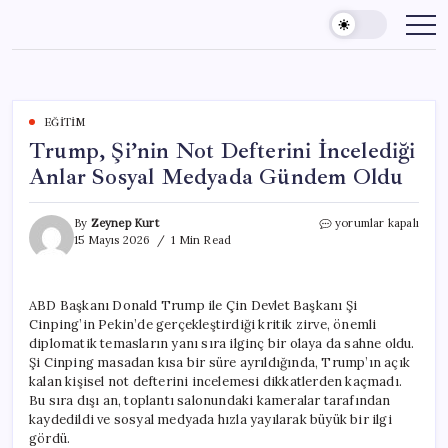
Skip
to
content
EĞITIM
Trump, Şi’nin Not Defterini İncelediği
Anlar Sosyal Medyada Gündem Oldu
Trump,
By
Zeynep Kurt
yorumlar kapalı
Şi’nin
15 Mayıs 2026
1 Min Read
Not
Defterini
İncelediği
ABD Başkanı Donald Trump ile Çin Devlet Başkanı Şi
Anlar
Cinping’in Pekin’de gerçekleştirdiği kritik zirve, önemli
Sosyal
Medyada
diplomatik temasların yanı sıra ilginç bir olaya da sahne oldu.
Gündem
Şi Cinping masadan kısa bir süre ayrıldığında, Trump’ın açık
Oldu
kalan kişisel not defterini incelemesi dikkatlerden kaçmadı.
için
Bu sıra dışı an, toplantı salonundaki kameralar tarafından
kaydedildi ve sosyal medyada hızla yayılarak büyük bir ilgi
gördü.