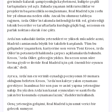
gerisinde kalarak şampiyonluğu kaybetmesi, kulüpte çeşitli
tartışmalara yol açtı. Sahada yaşanan istikrarsızlıklar ve
projelerin başarısızlıkla sonuçlanması, Real Madrid için zorlu
bir yıl olmasına neden oldu. Ancak bu olumsuz tabloya
rağmen, Arda Güler’in takımda üstlendiği kritik rol, gösterdiği
teknik beceriler ve taraftarlarla kurduğu güçlü bağ, sezonun en
parlak noktası olarak öne çıktı.
Arda’nın sahadaki üstün yetenekleri ve yüksek mücadele azmi,
Madrid camiasında büyük bir takdirle karşılandı. Tüm bu
gelişmeler yaşanırken, kariyerine son veren Toni Kroos, Arda
Güler’in potansiyeli hakkında çarpıcı açıklamalarda bulundu.
Kroos, “Arda Güler, geleceğin yıldızı. Bu sezon uzun süre
forma giydi ve ileride Real Madrid için çok önemli bir oyuncu
olacak,” dedi.
Ayrıca, Arda’nın en verimli oynadığı pozisyonun 10 numara
olduğunu belirten Kroos, “Arda’nın kaleye yakın oynaması
gerekiyor. İnanılmaz bir son pas ve asist yapma yeteneğine
sahip. Bu yüzden Arda’nın kanat oyuncuları ve santrforla
yakın bir konumda oynaması lazım,” ifadelerini kullandı.
Genç yeteneğin gelişimi, Real Madrid için umut verici bir
gelecek sunuyor.