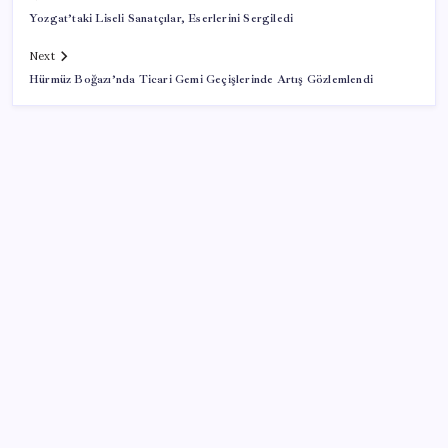
Yozgat’taki Liseli Sanatçılar, Eserlerini Sergiledi
Next
Hürmüz Boğazı’nda Ticari Gemi Geçişlerinde Artış Gözlemlendi
SON YAZILAR
ABD’de kısa vadeli enflasyon beklentisi geriledi
Özgür Özel’den Le Monde’a çarpıcı yazı: ‘Bu sürecin
kırılma noktası…’
OpenAI’ın gizemli cihazı şekilleniyor: Hokey diski