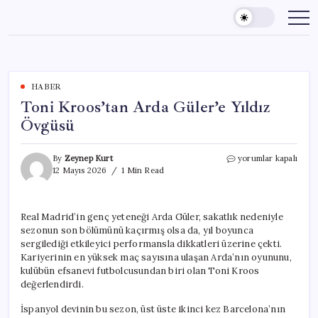
Skip
to
content
HABER
Toni Kroos’tan Arda Güler’e Yıldız
Övgüsü
Toni
By
Zeynep Kurt
yorumlar kapalı
Kroos’tan
12 Mayıs 2026
1 Min Read
Arda
Güler’e
Yıldız
Real Madrid’in genç yeteneği Arda Güler, sakatlık nedeniyle
Övgüsü
sezonun son bölümünü kaçırmış olsa da, yıl boyunca
için
sergilediği etkileyici performansla dikkatleri üzerine çekti.
Kariyerinin en yüksek maç sayısına ulaşan Arda’nın oyununu,
kulübün efsanevi futbolcusundan biri olan Toni Kroos
değerlendirdi.
İspanyol devinin bu sezon, üst üste ikinci kez Barcelona’nın