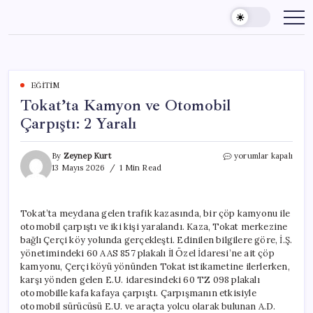
Skip
to
content
EĞITIM
Tokat’ta Kamyon ve Otomobil
Çarpıştı: 2 Yaralı
Tokat’ta
By
Zeynep Kurt
yorumlar kapalı
Kamyon
13 Mayıs 2026
1 Min Read
ve
Otomobil
Çarpıştı:
Tokat’ta meydana gelen trafik kazasında, bir çöp kamyonu ile
2
otomobil çarpıştı ve iki kişi yaralandı. Kaza, Tokat merkezine
Yaralı
için
bağlı Çerçi köy yolunda gerçekleşti. Edinilen bilgilere göre, İ.Ş.
yönetimindeki 60 AAS 857 plakalı İl Özel İdaresi’ne ait çöp
kamyonu, Çerçi köyü yönünden Tokat istikametine ilerlerken,
karşı yönden gelen E.U. idaresindeki 60 TZ 098 plakalı
otomobille kafa kafaya çarpıştı. Çarpışmanın etkisiyle
otomobil sürücüsü E.U. ve araçta yolcu olarak bulunan A.D.