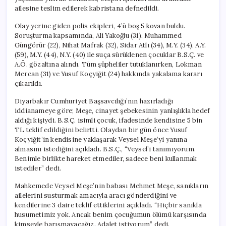
ailesine teslim edilerek kabristana defnedildi.
Olay yerine giden polis ekipleri, 4’ü boş 5 kovan buldu.
Soruşturma kapsamında, Ali Yakoğlu (31), Muhammed
Güngörür (22), Nihat Mafrak (32), Sidar Atlı (34), M.Y. (34), A.Y.
(59), M.Y. (44), N.Y. (40) ile suça sürüklenen çocuklar B.S.Ç. ve
A.Ö. gözaltına alındı. Tüm şüpheliler tutuklanırken, Lokman
Mercan (31) ve Yusuf Koçyiğit (24) hakkında yakalama kararı
çıkarıldı.
Diyarbakır Cumhuriyet Başsavcılığı’nın hazırladığı
iddianameye göre; Meşe, cinayet şebekesinin yanlışlıkla hedef
aldığı kişiydi. B.S.Ç. isimli çocuk, ifadesinde kendisine 5 bin
TL teklif edildiğini belirtti. Olaydan bir gün önce Yusuf
Koçyiğit’in kendisine yaklaşarak Veysel Meşe’yi yanına
almasını istediğini açıkladı. B.S.Ç., “Veysel’i tanımıyorum.
Benimle birlikte hareket etmediler, sadece beni kullanmak
istediler” dedi.
Mahkemede Veysel Meşe’nin babası Mehmet Meşe, sanıkların
ailelerini susturmak amacıyla aracı gönderdiğini ve
kendilerine 3 daire teklif ettiklerini açıkladı. “Hiçbir sanıkla
husumetimiz yok. Ancak benim çocuğumun ölümü karşısında
kimseyle barışmayacağız. Adalet istiyorum” dedi.