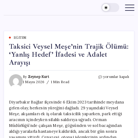
Skip
to
content
EĞITIM
Taksici Veysel Meşe’nin Trajik Ölümü:
‘Yanlış Hedef’ İfadesi ve Adalet
Arayışı
Taksici
By
Zeynep Kurt
yorumlar kapalı
Veysel
1 Mayıs 2026
1 Min Read
Meşe’nin
Trajik
Ölümü:
Diyarbakır Bağlar ilçesinde 6 Ekim 2023 tarihinde meydana
‘Yanlış
gelen olay, herkesin yüreğini dağladı. 29 yaşındaki Veysel
Hedef’
İfadesi
Meşe, akşamları ek iş olarak taksicilik yaparken, park ettiği
ve
aracının içindeyken silahlı saldırıya uğradı. Orman
Adalet
Müdürlüğü’nde çalışan Meşe, göğsünden ve sol bacağından
Arayışı
aldığı yaralarla hastaneye kaldırıldı, ancak bir gün sonra
için
yaşamını yitirdi. Cenazesi, otopsi işlemlerinin ardından