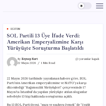
Skip
to
content
EĞITIM
SOL Partili 13 Üye İfade Verdi:
Amerikan Emperyalizmine Karşı
Yürüyüşte Soruşturma Başlatıldı
SOL
By
Zeynep Kurt
yorumlar kapalı
Partili
22 Mayıs 2026
1 Min Read
13
Üye
İfade
22 Mayıs 2026 tarihinde yayınlanan habere göre, SOL
Verdi:
Parti’nin Amerikan emperyalizmine ve NATO’ya karşı
Amerikan
Emperyalizmine
düzenlediği “Bağımsızlık Yürüyüşleri” çerçevesinde 17
Karşı
Mayıs’ta İstanbul’da yapılan yürüyüşte atılan sloganlar
Yürüyüşte
sebebiyle 13 kişi hakkında soruşturma açıldı.
Soruşturma
Başlatıldı
Bu 13 SOL Parti üyesi, “suçu ve suçluyu övmek” ile “örgüt