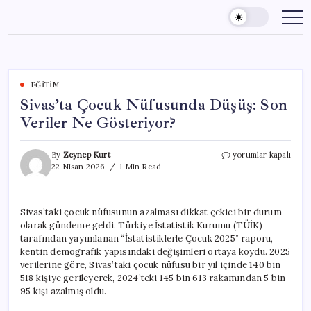
Skip
to
content
EĞITIM
Sivas’ta Çocuk Nüfusunda Düşüş: Son
Veriler Ne Gösteriyor?
Sivas’ta
By
Zeynep Kurt
yorumlar kapalı
Çocuk
22 Nisan 2026
1 Min Read
Nüfusunda
Düşüş:
Son
Sivas’taki çocuk nüfusunun azalması dikkat çekici bir durum
Veriler
olarak gündeme geldi. Türkiye İstatistik Kurumu (TÜİK)
Ne
Gösteriyor?
tarafından yayımlanan “İstatistiklerle Çocuk 2025” raporu,
için
kentin demografik yapısındaki değişimleri ortaya koydu. 2025
verilerine göre, Sivas’taki çocuk nüfusu bir yıl içinde 140 bin
518 kişiye gerileyerek, 2024’teki 145 bin 613 rakamından 5 bin
95 kişi azalmış oldu.