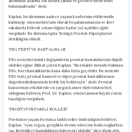
akımında azalma, sık idrara çıkma ve geceleri idrar hissi
bulunmaktadır” dedi.
Kaplan, bu durumun sadece yaşam konforunu etkilemekle
kalmayıp, mesanenin tam olarak boşalamamasına ve ileri
vakalarda böbrek yetmezliğine kadar yol açabileceğini
vurguladı. Bu duruma tıpta ‘Benign Prostat Hiperplazisi’
denildiğini ekledi.
‘PSA TESTİ VE HASTALIKLAR’
PSA seviyelerindeki değişimlerin prostat hastalıklarıyla ilişkili
olabileceğine dikkat çeken Kaplan, “Normalde menide bulunan
PSA, bazı hastalıklarda kana daha fazla geçebilir. Bu nedenle
PSA testi, prostat kanseri ve diğer prostat hastalıklarının
değerlendirilmesinde kritik bir belirteçtir” dedi. Prostat
kanserinin erkeklerde en yaygın kanser türlerinden biri
olduğunu belirten Prof. Dr. Kaplan, erken tanının hayati önem
taşıdığını vurguladı.
‘PROSTATIN FARKLI ROLLERİ’
Prostatın yaşam boyunca farklı roller üstlendiğini belirten
Kaplan, “Aynı organ, gençlikte üreme sürecine katkı sağlarken,
yaş ilerledikçe hastalıkların habercisi olabilir” diye ifade etti.