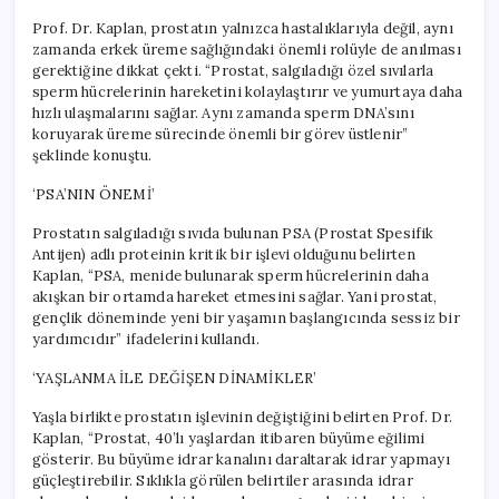
Prof. Dr. Kaplan, prostatın yalnızca hastalıklarıyla değil, aynı
zamanda erkek üreme sağlığındaki önemli rolüyle de anılması
gerektiğine dikkat çekti. “Prostat, salgıladığı özel sıvılarla
sperm hücrelerinin hareketini kolaylaştırır ve yumurtaya daha
hızlı ulaşmalarını sağlar. Aynı zamanda sperm DNA’sını
koruyarak üreme sürecinde önemli bir görev üstlenir”
şeklinde konuştu.
‘PSA’NIN ÖNEMİ’
Prostatın salgıladığı sıvıda bulunan PSA (Prostat Spesifik
Antijen) adlı proteinin kritik bir işlevi olduğunu belirten
Kaplan, “PSA, menide bulunarak sperm hücrelerinin daha
akışkan bir ortamda hareket etmesini sağlar. Yani prostat,
gençlik döneminde yeni bir yaşamın başlangıcında sessiz bir
yardımcıdır” ifadelerini kullandı.
‘YAŞLANMA İLE DEĞİŞEN DİNAMİKLER’
Yaşla birlikte prostatın işlevinin değiştiğini belirten Prof. Dr.
Kaplan, “Prostat, 40’lı yaşlardan itibaren büyüme eğilimi
gösterir. Bu büyüme idrar kanalını daraltarak idrar yapmayı
güçleştirebilir. Sıklıkla görülen belirtiler arasında idrar