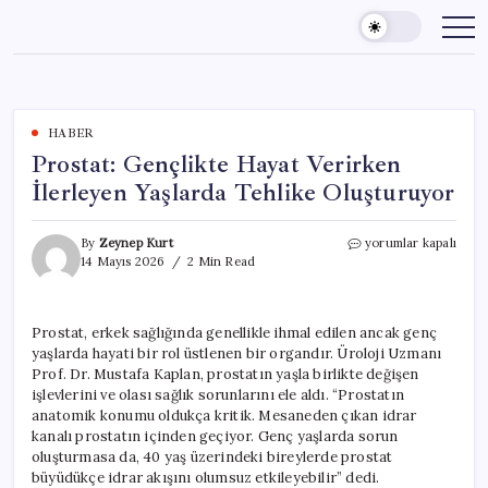
Skip
to
content
HABER
Prostat: Gençlikte Hayat Verirken
İlerleyen Yaşlarda Tehlike Oluşturuyor
Prostat:
By
Zeynep Kurt
yorumlar kapalı
Gençlikte
14 Mayıs 2026
2 Min Read
Hayat
Verirken
İlerleyen
Prostat, erkek sağlığında genellikle ihmal edilen ancak genç
Yaşlarda
yaşlarda hayati bir rol üstlenen bir organdır. Üroloji Uzmanı
Tehlike
Oluşturuyor
Prof. Dr. Mustafa Kaplan, prostatın yaşla birlikte değişen
için
işlevlerini ve olası sağlık sorunlarını ele aldı. “Prostatın
anatomik konumu oldukça kritik. Mesaneden çıkan idrar
kanalı prostatın içinden geçiyor. Genç yaşlarda sorun
oluşturmasa da, 40 yaş üzerindeki bireylerde prostat
büyüdükçe idrar akışını olumsuz etkileyebilir” dedi.