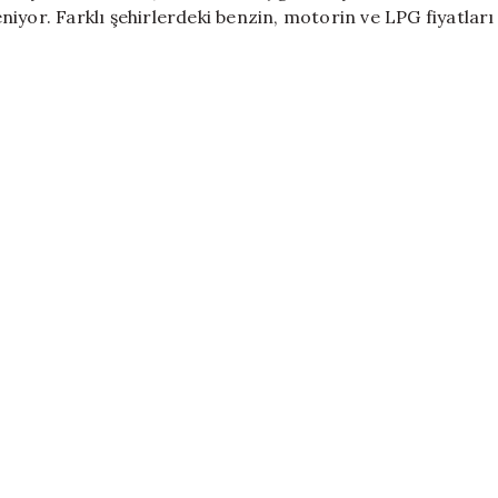
Değişiklik
iyor. Farklı şehirlerdeki benzin, motorin ve LPG fiyatları
Yok
için