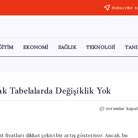
Subscribe t
ĞİTİM
EKONOMİ
SAĞLIK
TEKNOLOJİ
TANI
cak Tabelalarda Değişiklik Yok
Petrol
yorumlar kapal
Fiyatları
Yükseliyor,
Ancak
Tabelalarda
 fiyatları dikkat çekici bir artış gösteriyor. Ancak, bu