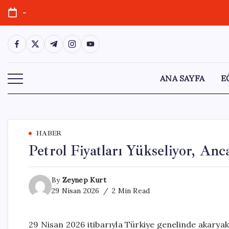
Skip
-
to
content
https://www.facebook.com/
https://twitter.com/
https://t.me/
https://www.instagram.com/
https://youtube.com/
ANA SAYFA
E
HABER
Petrol Fiyatları Yükseliyor, An
By
Zeynep Kurt
29 Nisan 2026
2 Min Read
29 Nisan 2026 itibarıyla Türkiye genelinde akaryakıt