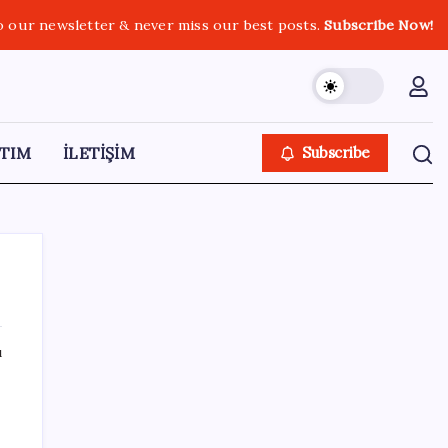
o our newsletter & never miss our best posts.
Subscribe Now!
TIM
İLETİŞİM
Subscribe
ı
SON YAZILAR
SGK’dan prim eksiği olanlara kritik uyarı: Bu
imkânlarla emeklilik öne çekiliyor