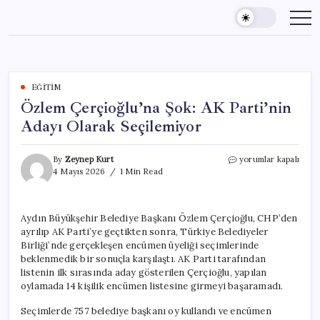
Skip
to
content
EĞITIM
Özlem Çerçioğlu’na Şok: AK Parti’nin
Adayı Olarak Seçilemiyor
Özlem
By
Zeynep Kurt
yorumlar kapalı
Çerçioğlu’na
4 Mayıs 2026
1 Min Read
Şok:
AK
Parti’nin
Aydın Büyükşehir Belediye Başkanı Özlem Çerçioğlu, CHP’den
Adayı
ayrılıp AK Parti’ye geçtikten sonra, Türkiye Belediyeler
Olarak
Seçilemiyor
Birliği’nde gerçekleşen encümen üyeliği seçimlerinde
için
beklenmedik bir sonuçla karşılaştı. AK Parti tarafından
listenin ilk sırasında aday gösterilen Çerçioğlu, yapılan
oylamada 14 kişilik encümen listesine girmeyi başaramadı.
Seçimlerde 757 belediye başkanı oy kullandı ve encümen