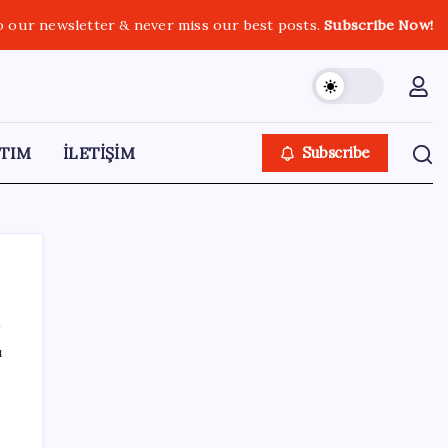
o our newsletter & never miss our best posts.
Subscribe Now!
TIM
İLETİŞİM
Subscribe
ı
SON YAZILAR
Electronic Arts Satıldı