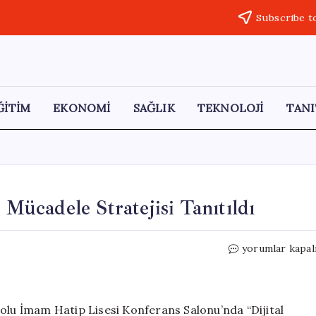
Subscribe t
ĞİTİM
EKONOMİ
SAĞLIK
TEKNOLOJİ
TANI
 Mücadele Stratejisi Tanıtıldı
Osmaneli’de
yorumlar kapal
Dijital
Bağımlılıkla
Mücadele
Stratejisi
dolu İmam Hatip Lisesi Konferans Salonu’nda “Dijital