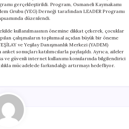
Tanıtıldı
rogramı gerçekleştirildi. Program, Osmaneli Kaymakamı
için
 Eylem Grubu (YEG) Derneği tarafından LEADER Programı
kapsamında düzenlendi.
 şekilde kullanılmasının önemine dikkat çekerek, çocuklar
yapılan çalışmaların toplumsal açıdan büyük bir öneme
YEŞİLAY ve Yeşilay Danışmanlık Merkezi (YADEM)
nket sonuçları katılımcılarla paylaşıldı. Ayrıca, aileler
oks ve güvenli internet kullanımı konularında bilgilendirici
lılıkla mücadelede farkındalığı artırmayı hedefliyor.