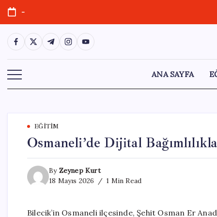
Skip
-
to
content
https://www.facebook.com/
https://twitter.com/
https://t.me/
https://www.instagram.com/
https://youtube.com/
ANA SAYFA
E
EĞITIM
Osmaneli’de Dijital Bağımlılıkla
By
Zeynep Kurt
18 Mayıs 2026
1 Min Read
Bilecik’in Osmaneli ilçesinde, Şehit Osman Er Ana