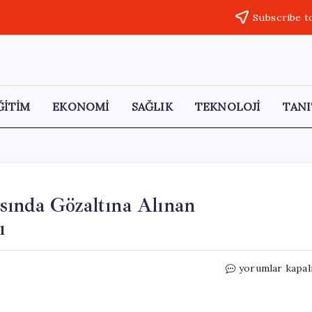
Subscribe t
ĞİTİM
EKONOMİ
SAĞLIK
TEKNOLOJİ
TANI
sında Gözaltına Alınan
ı
ODTÜ’de
yorumlar kapal
Bahar
Şenlikleri
Sırasında