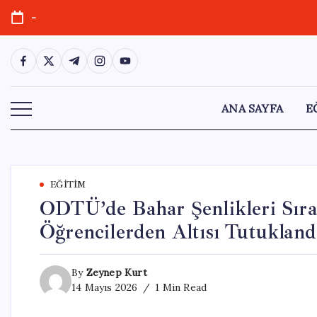
Skip
-
to
content
https://www.facebook.com/
https://twitter.com/
https://t.me/
https://www.instagram.com/
https://youtube.com/
ANA SAYFA
E
EĞITIM
ODTÜ’de Bahar Şenlikleri Sıra
Öğrencilerden Altısı Tutukland
By
Zeynep Kurt
14 Mayıs 2026
1 Min Read