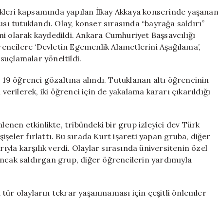
Gözaltına
kleri kapsamında yapılan İlkay Akkaya konserinde yaşana
Alınan
ısı tutuklandı. Olay, konser sırasında “bayrağa saldırı”
Öğrencilerden
mi olarak kaydedildi. Ankara Cumhuriyet Başsavcılığı
Altısı
ncilere ‘Devletin Egemenlik Alametlerini Aşağılama’,
Tutuklandı
 suçlamalar yöneltildi.
için
, 19 öğrenci gözaltına alındı. Tutuklanan altı öğrencinin
 verilerek, iki öğrenci için de yakalama kararı çıkarıldığı
nen etkinlikte, tribündeki bir grup izleyici dev Türk
şeler fırlattı. Bu sırada Kurt işareti yapan gruba, diğer
la karşılık verdi. Olaylar sırasında üniversitenin özel
ancak saldırgan grup, diğer öğrencilerin yardımıyla
r olayların tekrar yaşanmaması için çeşitli önlemler