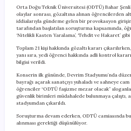
Orta Doğu Teknik Üniversitesi (ODTÜ) Bahar Şenli
olaylar sonrası, gözaltına alınan öğrencilerden alt
iddialarıyla gündeme gelen bir provokasyon girişi
tarafından başlatılan soruşturma kapsamında, öğre
‘Nitelikli Kasten Yaralama’, ‘Tehdit ve Hakaret’ gibi
Toplam 21 kişi hakkında gözaltı kararı çıkarılırken
yanı sıra, yedi öğrenci hakkında adli kontrol kararı
bilgisi verildi.
Konserin ilk gününde, Devrim Stadyumu’nda düzenle
bayrağı açarak sanatçıyı yuhaladı ve sahneye cam şi
öğrenciler “ODTÜ faşizme mezar olacak” sloganlarıy
güvenlik birimleri müdahalede bulunmaya çalıştı, 
stadyumdan çıkarıldı.
Soruşturma devam ederken, ODTÜ camiasında bu tü
alınması gerektiği düşünülüyor.