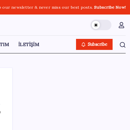
o our newsletter & never miss our best posts.
Subscribe Now!
TIM
İLETİŞİM
Subscribe
SON YAZILAR
ı
SGK’dan prim eksiği olanlara kritik uyarı: Bu
imkânlarla emeklilik öne çekiliyor