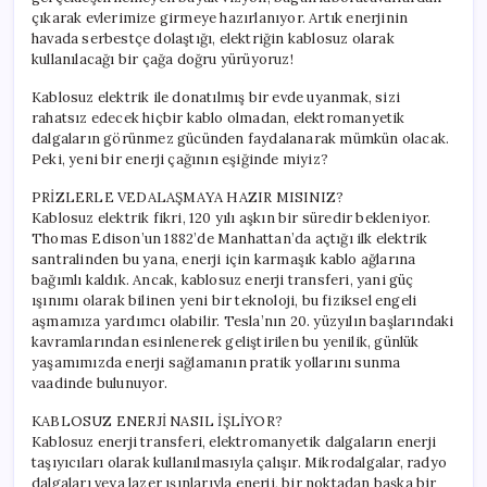
çıkarak evlerimize girmeye hazırlanıyor. Artık enerjinin
havada serbestçe dolaştığı, elektriğin kablosuz olarak
kullanılacağı bir çağa doğru yürüyoruz!
Kablosuz elektrik ile donatılmış bir evde uyanmak, sizi
rahatsız edecek hiçbir kablo olmadan, elektromanyetik
dalgaların görünmez gücünden faydalanarak mümkün olacak.
Peki, yeni bir enerji çağının eşiğinde miyiz?
PRİZLERLE VEDALAŞMAYA HAZIR MISINIZ?
Kablosuz elektrik fikri, 120 yılı aşkın bir süredir bekleniyor.
Thomas Edison’un 1882’de Manhattan’da açtığı ilk elektrik
santralinden bu yana, enerji için karmaşık kablo ağlarına
bağımlı kaldık. Ancak, kablosuz enerji transferi, yani güç
ışınımı olarak bilinen yeni bir teknoloji, bu fiziksel engeli
aşmamıza yardımcı olabilir. Tesla’nın 20. yüzyılın başlarındaki
kavramlarından esinlenerek geliştirilen bu yenilik, günlük
yaşamımızda enerji sağlamanın pratik yollarını sunma
vaadinde bulunuyor.
KABLOSUZ ENERJİ NASIL İŞLİYOR?
Kablosuz enerji transferi, elektromanyetik dalgaların enerji
taşıyıcıları olarak kullanılmasıyla çalışır. Mikrodalgalar, radyo
dalgaları veya lazer ışınlarıyla enerji, bir noktadan başka bir