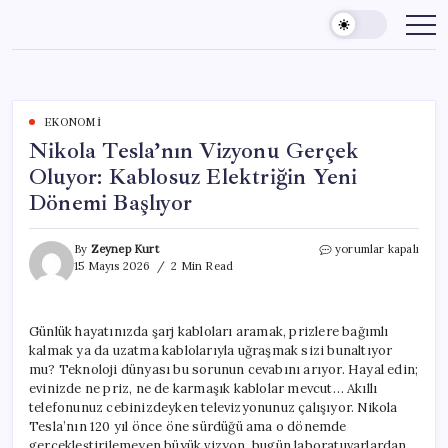
Skip
to
content
EKONOMI
Nikola Tesla’nın Vizyonu Gerçek
Oluyor: Kablosuz Elektriğin Yeni
Dönemi Başlıyor
Nikola
By
Zeynep Kurt
yorumlar kapalı
Tesla’nın
15 Mayıs 2026
2 Min Read
Vizyonu
Gerçek
Oluyor:
Günlük hayatınızda şarj kabloları aramak, prizlere bağımlı
Kablosuz
kalmak ya da uzatma kablolarıyla uğraşmak sizi bunaltıyor
Elektriğin
Yeni
mu? Teknoloji dünyası bu sorunun cevabını arıyor. Hayal edin;
Dönemi
evinizde ne priz, ne de karmaşık kablolar mevcut… Akıllı
Başlıyor
telefonunuz cebinizdeyken televizyonunuz çalışıyor. Nikola
için
Tesla’nın 120 yıl önce öne sürdüğü ama o dönemde
gerçekleştirilemeyen büyük vizyon, bugün laboratuvarlardan