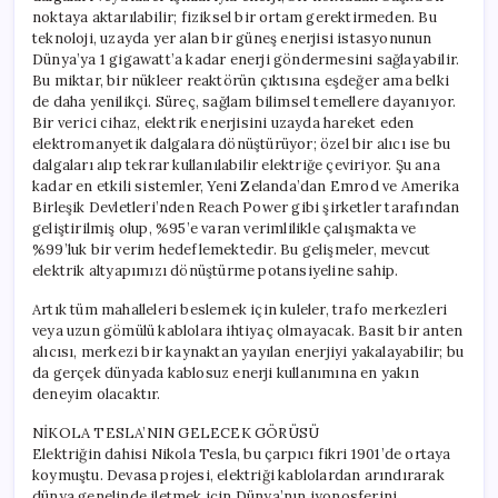
noktaya aktarılabilir; fiziksel bir ortam gerektirmeden. Bu
teknoloji, uzayda yer alan bir güneş enerjisi istasyonunun
Dünya’ya 1 gigawatt’a kadar enerji göndermesini sağlayabilir.
Bu miktar, bir nükleer reaktörün çıktısına eşdeğer ama belki
de daha yenilikçi. Süreç, sağlam bilimsel temellere dayanıyor.
Bir verici cihaz, elektrik enerjisini uzayda hareket eden
elektromanyetik dalgalara dönüştürüyor; özel bir alıcı ise bu
dalgaları alıp tekrar kullanılabilir elektriğe çeviriyor. Şu ana
kadar en etkili sistemler, Yeni Zelanda’dan Emrod ve Amerika
Birleşik Devletleri’nden Reach Power gibi şirketler tarafından
geliştirilmiş olup, %95’e varan verimlilikle çalışmakta ve
%99’luk bir verim hedeflemektedir. Bu gelişmeler, mevcut
elektrik altyapımızı dönüştürme potansiyeline sahip.
Artık tüm mahalleleri beslemek için kuleler, trafo merkezleri
veya uzun gömülü kablolara ihtiyaç olmayacak. Basit bir anten
alıcısı, merkezi bir kaynaktan yayılan enerjiyi yakalayabilir; bu
da gerçek dünyada kablosuz enerji kullanımına en yakın
deneyim olacaktır.
NİKOLA TESLA’NIN GELECEK GÖRÜSÜ
Elektriğin dahisi Nikola Tesla, bu çarpıcı fikri 1901’de ortaya
koymuştu. Devasa projesi, elektriği kablolardan arındırarak
dünya genelinde iletmek için Dünya’nın iyonosferini