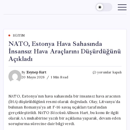
Skip
to
content
EĞITIM
NATO, Estonya Hava Sahasında
İnsansız Hava Araçlarını Düşürdüğünü
Açıkladı
NATO,
By
Zeynep Kurt
yorumlar kapalı
Estonya
20 Mayıs 2026
1 Min Read
Hava
Sahasında
İnsansız
NATO, Estonya’nın hava sahasında bir insansız hava aracının
Hava
(İHA) düşürüldüğünü resmi olarak doğruladı. Olay, Litvanya’da
Araçlarını
Düşürdüğünü
bulunan Romanya’ya ait F-16 savaş uçakları tarafından
Açıkladı
gerçekleştirildi. NATO Sözcüsü Allison Hart, bu konu ile ilgili
için
olarak AA muhabirine yazılı bir açıklama yaparak, devam eden
soruşturma sürecine dair bilgi verdi.