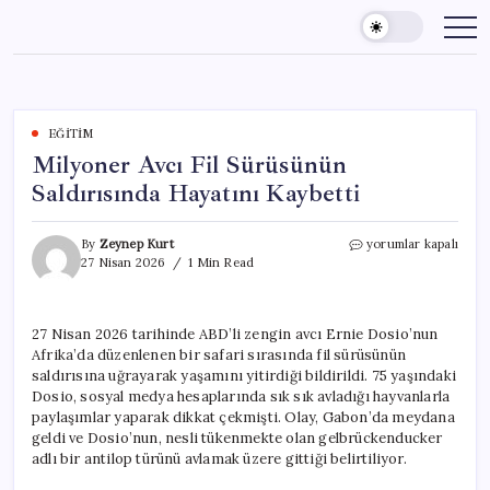
Skip
to
content
EĞITIM
Milyoner Avcı Fil Sürüsünün
Saldırısında Hayatını Kaybetti
Milyoner
By
Zeynep Kurt
yorumlar kapalı
Avcı
27 Nisan 2026
1 Min Read
Fil
Sürüsünün
Saldırısında
27 Nisan 2026 tarihinde ABD’li zengin avcı Ernie Dosio’nun
Hayatını
Afrika’da düzenlenen bir safari sırasında fil sürüsünün
Kaybetti
için
saldırısına uğrayarak yaşamını yitirdiği bildirildi. 75 yaşındaki
Dosio, sosyal medya hesaplarında sık sık avladığı hayvanlarla
paylaşımlar yaparak dikkat çekmişti. Olay, Gabon’da meydana
geldi ve Dosio’nun, nesli tükenmekte olan gelbrückenducker
adlı bir antilop türünü avlamak üzere gittiği belirtiliyor.