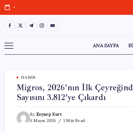
Skip
-
to
content
https://www.facebook.com/
https://twitter.com/
https://t.me/
https://www.instagram.com/
https://youtube.com/
ANA SAYFA
E
HABER
Migros, 2026’nın İlk Çeyreğin
Sayısını 3.812’ye Çıkardı
By
Zeynep Kurt
6 Mayıs 2026
1 Min Read