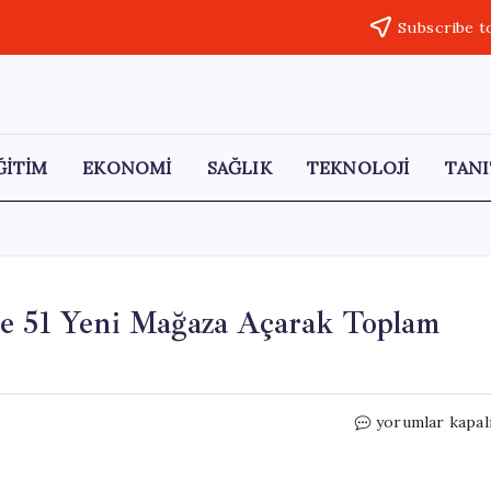
Subscribe t
ĞİTİM
EKONOMİ
SAĞLIK
TEKNOLOJİ
TANI
de 51 Yeni Mağaza Açarak Toplam
Migros,
yorumlar kapal
2026’nın
İlk
Çeyreğinde