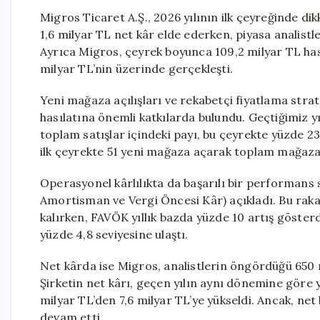
Migros Ticaret A.Ş., 2026 yılının ilk çeyreğinde dik
1,6 milyar TL net kâr elde ederken, piyasa analistl
Ayrıca Migros, çeyrek boyunca 109,2 milyar TL hası
milyar TL’nin üzerinde gerçekleşti.
Yeni mağaza açılışları ve rekabetçi fiyatlama strat
hasılatına önemli katkılarda bulundu. Geçtiğimiz y
toplam satışlar içindeki payı, bu çeyrekte yüzde 23
ilk çeyrekte 51 yeni mağaza açarak toplam mağaza s
Operasyonel kârlılıkta da başarılı bir performans 
Amortisman ve Vergi Öncesi Kâr) açıkladı. Bu rakam
kalırken, FAVÖK yıllık bazda yüzde 10 artış gösterd
yüzde 4,8 seviyesine ulaştı.
Net kârda ise Migros, analistlerin öngördüğü 650 m
Şirketin net kârı, geçen yılın aynı dönemine göre
milyar TL’den 7,6 milyar TL’ye yükseldi. Ancak, ne
devam etti.