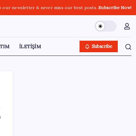
o our newsletter & never miss our best posts.
Subscribe Now!
TIM
İLETİŞİM
Subscribe
SON YAZILAR
ı
SGK’dan prim eksiği olanlara kritik uyarı: Bu
imkânlarla emeklilik öne çekiliyor