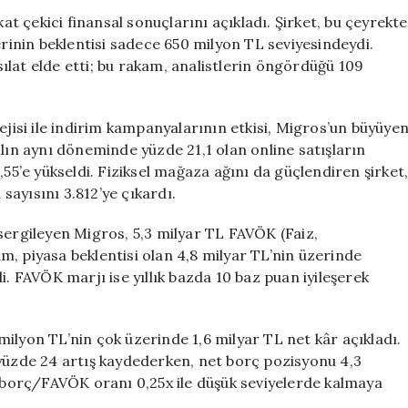
51
kat çekici finansal sonuçlarını açıkladı. Şirket, bu çeyrekte
Yeni
erinin beklentisi sadece 650 milyon TL seviyesindeydi.
Mağaza
lat elde etti; bu rakam, analistlerin öngördüğü 109
Açarak
Toplam
Sayısını
ejisi ile indirim kampanyalarının etkisi, Migros’un büyüye
3.812’ye
ılın aynı döneminde yüzde 21,1 olan online satışların
Çıkardı
,55’e yükseldi. Fiziksel mağaza ağını da güçlendiren şirket
için
ayısını 3.812’ye çıkardı.
sergileyen Migros, 5,3 milyar TL FAVÖK (Faiz,
, piyasa beklentisi olan 4,8 milyar TL’nin üzerinde
i. FAVÖK marjı ise yıllık bazda 10 baz puan iyileşerek
ilyon TL’nin çok üzerinde 1,6 milyar TL net kâr açıkladı.
 yüzde 24 artış kaydederken, net borç pozisyonu 4,3
t borç/FAVÖK oranı 0,25x ile düşük seviyelerde kalmaya