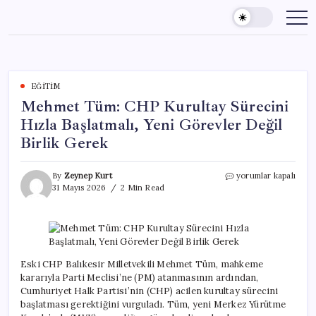
Skip
to
content
EĞITIM
Mehmet Tüm: CHP Kurultay Sürecini
Hızla Başlatmalı, Yeni Görevler Değil
Birlik Gerek
Mehmet
By
Zeynep Kurt
yorumlar kapalı
Tüm:
31 Mayıs 2026
2 Min Read
CHP
Kurultay
Sürecini
Hızla
Başlatmalı,
Yeni
Eski CHP Balıkesir Milletvekili Mehmet Tüm, mahkeme
Görevler
kararıyla Parti Meclisi’ne (PM) atanmasının ardından,
Değil
Cumhuriyet Halk Partisi’nin (CHP) acilen kurultay sürecini
Birlik
başlatması gerektiğini vurguladı. Tüm, yeni Merkez Yürütme
Gerek