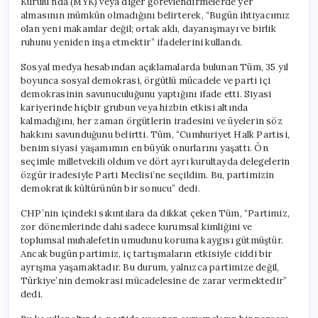
Kurulu’nda (MYK) veya diğer görevlendirmelerde yer
için
almasının mümkün olmadığını belirterek, “Bugün ihtiyacımız
olan yeni makamlar değil; ortak aklı, dayanışmayı ve birlik
ruhunu yeniden inşa etmektir” ifadelerini kullandı.
Sosyal medya hesabından açıklamalarda bulunan Tüm, 35 yıl
boyunca sosyal demokrasi, örgütlü mücadele ve parti içi
demokrasinin savunuculuğunu yaptığını ifade etti. Siyasi
kariyerinde hiçbir grubun veya hizbin etkisi altında
kalmadığını, her zaman örgütlerin iradesini ve üyelerin söz
hakkını savunduğunu belirtti. Tüm, “Cumhuriyet Halk Partisi,
benim siyasi yaşamımın en büyük onurlarını yaşattı. Ön
seçimle milletvekili oldum ve dört ayrı kurultayda delegelerin
özgür iradesiyle Parti Meclisi’ne seçildim. Bu, partimizin
demokratik kültürünün bir sonucu” dedi.
CHP’nin içindeki sıkıntılara da dikkat çeken Tüm, “Partimiz,
zor dönemlerinde dahi sadece kurumsal kimliğini ve
toplumsal muhalefetin umudunu koruma kaygısı gütmüştür.
Ancak bugün partimiz, iç tartışmaların etkisiyle ciddi bir
ayrışma yaşamaktadır. Bu durum, yalnızca partimize değil,
Türkiye’nin demokrasi mücadelesine de zarar vermektedir”
dedi.