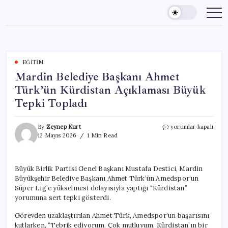
Skip
to
content
EĞITIM
Mardin Belediye Başkanı Ahmet
Türk’ün Kürdistan Açıklaması Büyük
Tepki Topladı
Mardin
By
Zeynep Kurt
yorumlar kapalı
Belediye
12 Mayıs 2026
1 Min Read
Başkanı
Ahmet
Türk’ün
Büyük Birlik Partisi Genel Başkanı Mustafa Destici, Mardin
Kürdistan
Büyükşehir Belediye Başkanı Ahmet Türk’ün Amedspor’un
Açıklaması
Büyük
Süper Lig’e yükselmesi dolayısıyla yaptığı “Kürdistan”
Tepki
yorumuna sert tepki gösterdi.
Topladı
için
Görevden uzaklaştırılan Ahmet Türk, Amedspor’un başarısını
kutlarken, “Tebrik ediyorum. Çok mutluyum. Kürdistan’ın bir