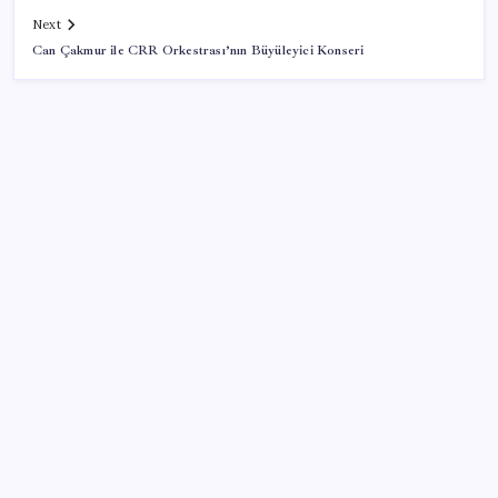
Next
Can Çakmur ile CRR Orkestrası’nın Büyüleyici Konseri
SON YAZILAR
Electronic Arts Satıldı
Klasik Pokémon Oyunları PC’de Hayat Buldu
Memur ve emeklinin ocak zammı hesabı başladı: İşte
masadaki iki farklı oran
Son dakika… ENAG temmuz enflasyonunu açıkladı