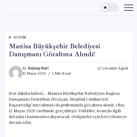
Skip
to
content
EĞITIM
Manisa Büyükşehir Belediyesi
Danışmanı Gözaltına Alındı!
Manisa
By
Zeynep Kurt
yorumlar kapalı
Büyükşehir
12 Mayıs 2026
1 Min Read
Belediyesi
Danışmanı
Gözaltına
Son dakika haberi… Manisa Büyükşehir Belediyesi Başkan
Alındı!
Danışmanı Demirhan Gözaçan, İstanbul Cumhuriyet
için
Başsavcılığı’nın talimatı doğrultusunda gözaltına alındı. Olay,
12 Mayıs 2026 tarihinde gerçekleşti. Yetkililer, konuyla ilgili
detayları kamuoyuna duyuracak. Gelişmeler için bizi izlemeye
devam edin.