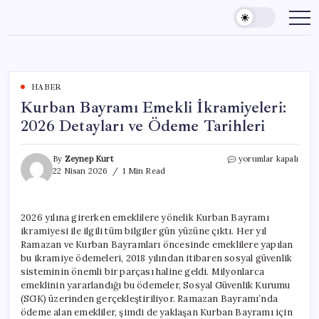
Skip
to
content
HABER
Kurban Bayramı Emekli İkramiyeleri:
2026 Detayları ve Ödeme Tarihleri
Kurban
By
Zeynep Kurt
yorumlar kapalı
Bayramı
22 Nisan 2026
1 Min Read
Emekli
İkramiyeleri:
2026
2026 yılına girerken emeklilere yönelik Kurban Bayramı
Detayları
ikramiyesi ile ilgili tüm bilgiler gün yüzüne çıktı. Her yıl
ve
Ödeme
Ramazan ve Kurban Bayramları öncesinde emeklilere yapılan
Tarihleri
bu ikramiye ödemeleri, 2018 yılından itibaren sosyal güvenlik
için
sisteminin önemli bir parçası haline geldi. Milyonlarca
emeklinin yararlandığı bu ödemeler, Sosyal Güvenlik Kurumu
(SGK) üzerinden gerçekleştiriliyor. Ramazan Bayramı’nda
ödeme alan emekliler, şimdi de yaklaşan Kurban Bayramı için