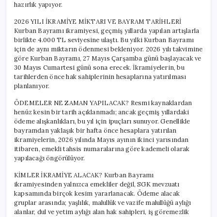
hazırlık yapıyor.
2026 YILI İKRAMİYE MİKTARI VE BAYRAM TARİHLERİ
Kurban Bayramı ikramiyesi, geçmiş yıllarda yapılan artışlarla
birlikte 4.000 TL seviyesine ulaştı. Bu yılki Kurban Bayramı
için de aynı miktarın ödenmesi bekleniyor. 2026 yılı takvimine
göre Kurban Bayramı, 27 Mayıs Çarşamba günü başlayacak ve
30 Mayıs Cumartesi günü sona erecek. İkramiyelerin, bu
tarihlerden önce hak sahiplerinin hesaplarına yatırılması
planlanıyor.
ÖDEMELER NE ZAMAN YAPILACAK? Resmi kaynaklardan
henüz kesin bir tarih açıklanmadı; ancak geçmiş yıllardaki
ödeme alışkanlıkları, bu yıl için ipuçları sunuyor. Genellikle
bayramdan yaklaşık bir hafta önce hesaplara yatırılan
ikramiyelerin, 2026 yılında Mayıs ayının ikinci yarısından
itibaren, emekli tahsis numaralarına göre kademeli olarak
yapılacağı öngörülüyor.
KİMLER İKRAMİYE ALACAK? Kurban Bayramı
ikramiyesinden yalnızca emekliler değil, SGK mevzuatı
kapsamında birçok kesim yararlanacak. Ödeme alacak
gruplar arasında; yaşlılık, malullük ve vazife malullüğü aylığı
alanlar, dul ve yetim aylığı alan hak sahipleri, iş göremezlik