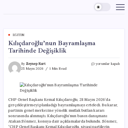
Skip
to
content
EĞITIM
Kılıçdaroğlu’nun Bayramlaşma
Tarihinde Değişiklik
Kılıçdaroğlu’nun
By
Zeynep Kurt
yorumlar kapalı
Bayramlaşma
25 Mayıs 2026
1 Min Read
Tarihinde
Değişiklik
için
CHP Genel Başkanı Kemal Kılıçdaroğlu, 28 Mayıs 2026’da
gerçekleştirmeyi planladığı bayramlaşmayı erteledi. Bu karar,
partinin genel merkezine yönelik mutlak butlan kararı
sonrasında alınmıştı. Kılıçdaroğlu’nun basın danışmanı
Atakan Sönmez, konuya dair açıklamalarda bulundu. Sönmez,
“CHP Genel Başkanı Kemal Kılıçdaroğlu, siyasi partilerin