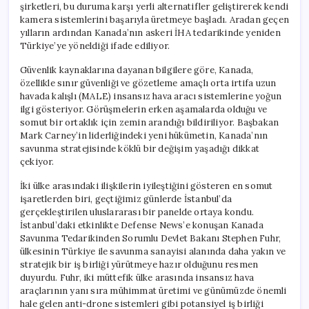
şirketleri, bu duruma karşı yerli alternatifler geliştirerek kendi
kamera sistemlerini başarıyla üretmeye başladı. Aradan geçen
yılların ardından Kanada’nın askeri İHA tedarikinde yeniden
Türkiye’ye yöneldiği ifade ediliyor.
Güvenlik kaynaklarına dayanan bilgilere göre, Kanada,
özellikle sınır güvenliği ve gözetleme amaçlı orta irtifa uzun
havada kalışlı (MALE) insansız hava aracı sistemlerine yoğun
ilgi gösteriyor. Görüşmelerin erken aşamalarda olduğu ve
somut bir ortaklık için zemin arandığı bildiriliyor. Başbakan
Mark Carney’in liderliğindeki yeni hükümetin, Kanada’nın
savunma stratejisinde köklü bir değişim yaşadığı dikkat
çekiyor.
İki ülke arasındaki ilişkilerin iyileştiğini gösteren en somut
işaretlerden biri, geçtiğimiz günlerde İstanbul’da
gerçekleştirilen uluslararası bir panelde ortaya kondu.
İstanbul’daki etkinlikte Defense News’e konuşan Kanada
Savunma Tedarikinden Sorumlu Devlet Bakanı Stephen Fuhr,
ülkesinin Türkiye ile savunma sanayisi alanında daha yakın ve
stratejik bir iş birliği yürütmeye hazır olduğunu resmen
duyurdu. Fuhr, iki müttefik ülke arasında insansız hava
araçlarının yanı sıra mühimmat üretimi ve günümüzde önemli
hale gelen anti-drone sistemleri gibi potansiyel iş birliği