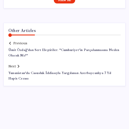
Follow Me
Other Articles
Previous
Ümit Özdağ’dan Sert Eleştiriler: “Cumhuriyet’in Parçalanmasına Neden
Olacak Mı?”
Next
Yunanistan’da Casusluk İddiasıyla Yargılanan Azerbaycanlıya 7 Yıl
Hapis Cezası