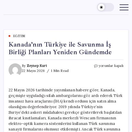
Skip
to
content
EĞITIM
Kanada’nın Türkiye ile Savunma İş
Birliği Planları Yeniden Gündemde
Kanada’nın
By
Zeynep Kurt
yorumlar kapalı
Türkiye
22 Mayıs 2026
1 Min Read
ile
Savunma
İş
22 Mayıs 2026 tarihinde yayımlanan habere göre, Kanada,
Birliği
geçmişte uyguladığı silah ambargolarını göz ardı ederek Türk
Planları
Yeniden
insansız hava araçlarını (İHA) kendi ordusu için satın alma
Gündemde
olasılığını değerlendiriyor. 2019 yılında Türkiye’nin
için
Suriye’deki askeri müdahalesi gerekçe gösterilerek başlatılan
ihracat kısıtlamaları, Kanada merkezli Wescam firmasının
elektro-optik kamera sistemlerini kullanan Türk savunma
sanayii firmalarını olumsuz etkilemişti. Ancak Türk savunma