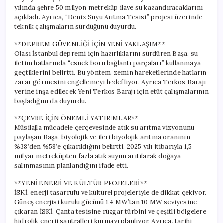
yılında şehre 50 milyon metreküp ilave su kazandıracaklarını
açıkladı. Ayrıca, “Deniz Suyu Arıtma Tesisi” projesi üzerinde
teknik çalışmaların sürdüğünü duyurdu.
**DEPREM GÜVENLİĞİ İÇİN YENİ YAKLAŞIM**
Olası İstanbul depremi için hazırlıklarını sürdüren Başa, su
iletim hatlarında “esnek boru bağlantı parçaları” kullanmaya
geçtiklerini belirtti. Bu yöntem, zemin hareketlerinde hatların
zarar görmesini engellemeyi hedefliyor. Ayrıca Terkos Barajı
yerine inşa edilecek Yeni Terkos Barajı için etüt çalışmalarının
başladığını da duyurdu.
**ÇEVRE İÇİN ÖNEMLİ YATIRIMLAR**
Müsilajla mücadele çerçevesinde atık su arıtma vizyonunu
paylaşan Başa, biyolojik ve ileri biyolojik arıtma oranının
%38’den %58’e çıkarıldığını belirtti. 2025 yılı itibarıyla 1,5
milyar metreküpten fazla atık suyun arıtılarak doğaya
salınmasının planlandığını ifade etti.
**YENİ ENERJİ VE KÜLTÜR PROJELERİ**
İSKİ, enerji tasarrufu ve kültürel projeleriyle de dikkat çekiyor.
Güneş enerjisi kurulu gücünü 1,4 MW’tan 10 MW seviyesine
çıkaran İSKİ, Çanta tesisine rüzgar türbini ve çeşitli bölgelere
hidrolik enerji santralleri kurmayı planlıyor. Ayrıca, tarihi