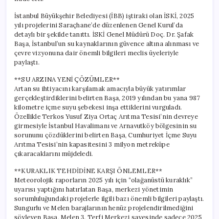
için
İstanbul Büyükşehir Belediyesi (İBB) iştiraki olan İSKİ, 2025
yılı projelerini Saraçhane’de düzenlenen Genel Kurul’da
detaylı bir şekilde tanıttı. İSKİ Genel Müdürü Doç. Dr. Şafak
Başa, İstanbul’un su kaynaklarının güvence altına alınması ve
çevre vizyonuna dair önemli bilgileri meclis üyeleriyle
paylaştı.
**SU ARZINA YENİ ÇÖZÜMLER**
Artan su ihtiyacını karşılamak amacıyla büyük yatırımlar
gerçekleştirdiklerini belirten Başa, 2019 yılından bu yana 987
kilometre içme suyu şebekesi inşa ettiklerini vurguladı.
Özellikle Terkos Yusuf Ziya Ortaç Arıtma Tesisi’nin devreye
girmesiyle İstanbul Havalimanı ve Arnavutköy bölgesinin su
sorununu çözdüklerini belirten Başa, Cumhuriyet İçme Suyu
Arıtma Tesisi’nin kapasitesini 3 milyon metreküpe
çıkaracaklarını müjdeledi.
**KURAKLIK TEHDİDİNE KARŞI ÖNLEMLER**
Meteorolojik raporların 2025 yılı için “olağanüstü kuraklık”
uyarısı yaptığını hatırlatan Başa, merkezi yönetimin
sorumluluğundaki projelerle ilgili bazı önemli bilgileri paylaştı.
Sungurlu ve Melen barajlarının henüz projelendirilmediğini
söyleyen Başa, Melen 3. Terfi Merkezi sayesinde sadece 2025