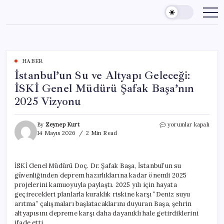
Skip
to
content
HABER
İstanbul’un Su ve Altyapı Geleceği:
İSKİ Genel Müdürü Şafak Başa’nın
2025 Vizyonu
İstanbul’un
By
Zeynep Kurt
yorumlar kapalı
Su
14 Mayıs 2026
2 Min Read
ve
Altyapı
Geleceği:
İSKİ Genel Müdürü Doç. Dr. Şafak Başa, İstanbul’un su
İSKİ
güvenliğinden deprem hazırlıklarına kadar önemli 2025
Genel
Müdürü
projelerini kamuoyuyla paylaştı. 2025 yılı için hayata
Şafak
geçirecekleri planlarla kuraklık riskine karşı “Deniz suyu
Başa’nın
arıtma” çalışmaları başlatacaklarını duyuran Başa, şehrin
2025
altyapısını depreme karşı daha dayanıklı hale getirdiklerini
Vizyonu
ifade etti.