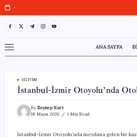
Skip
-
to
content
https://www.facebook.com/
https://twitter.com/
https://t.me/
https://www.instagram.com/
https://youtube.com/
ANA SAYFA
E
EĞITIM
İstanbul-İzmir Otoyolu’nda Oto
By
Zeynep Kurt
18 Mayıs 2026
1 Min Read
İstanbul-İzmir Otoyolu’nda meydana gelen bir kaza