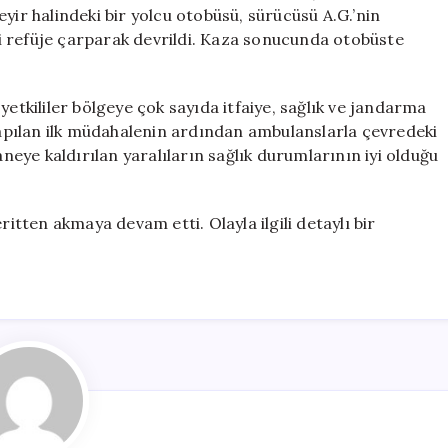
36
yir halindeki bir yolcu otobüsü, sürücüsü A.G.’nin
Yolcu
i refüje çarparak devrildi. Kaza sonucunda otobüste
Yaralandı
için
kililer bölgeye çok sayıda itfaiye, sağlık ve jandarma
 yapılan ilk müdahalenin ardından ambulanslarla çevredeki
aneye kaldırılan yaralıların sağlık durumlarının iyi olduğu
ritten akmaya devam etti. Olayla ilgili detaylı bir