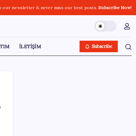
o our newsletter & never miss our best posts.
Subscribe Now!
TIM
İLETİŞİM
Subscribe
ı
SON YAZILAR
SGK’dan prim eksiği olanlara kritik uyarı: Bu
imkânlarla emeklilik öne çekiliyor