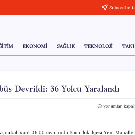
Subscribe t
ĞİTİM
EKONOMİ
SAĞLIK
TEKNOLOJİ
TANI
büs Devrildi: 36 Yolcu Yaralandı
İstanbul-
yorumlar kapal
İzmir
Otoyolu’nda
Otobüs
Devrildi:
, sabah saat 06.00 civarında Susurluk ilçesi Yeni Mahalle