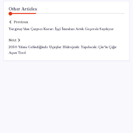
Other Articles
Previous
Yargıtay’dan Çarpıcı Karar: İşçi İmzaları Artık Geçersiz Sayılıyor
Next
2050 Yılına Gelindiğinde Uçuşlar Hidrojenle Yapılacak: Çin’in Çığır
Açan Testi
SON YAZILAR
ABD’de kısa vadeli enflasyon beklentisi geriledi