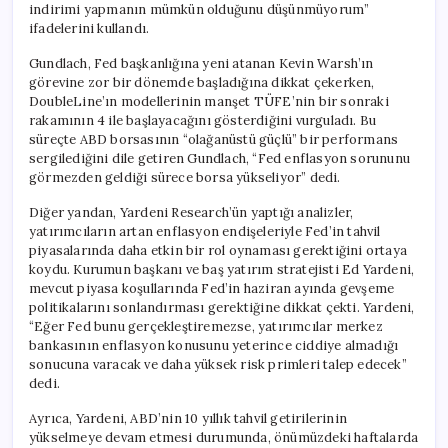
indirimi yapmanın mümkün olduğunu düşünmüyorum”
ifadelerini kullandı.
Gundlach, Fed başkanlığına yeni atanan Kevin Warsh’ın
görevine zor bir dönemde başladığına dikkat çekerken,
DoubleLine’ın modellerinin manşet TÜFE’nin bir sonraki
rakamının 4 ile başlayacağını gösterdiğini vurguladı. Bu
süreçte ABD borsasının “olağanüstü güçlü” bir performans
sergilediğini dile getiren Gundlach, “Fed enflasyon sorununu
görmezden geldiği sürece borsa yükseliyor” dedi.
Diğer yandan, Yardeni Research’ün yaptığı analizler,
yatırımcıların artan enflasyon endişeleriyle Fed’in tahvil
piyasalarında daha etkin bir rol oynaması gerektiğini ortaya
koydu. Kurumun başkanı ve baş yatırım stratejisti Ed Yardeni,
mevcut piyasa koşullarında Fed’in haziran ayında gevşeme
politikalarını sonlandırması gerektiğine dikkat çekti. Yardeni,
“Eğer Fed bunu gerçekleştiremezse, yatırımcılar merkez
bankasının enflasyon konusunu yeterince ciddiye almadığı
sonucuna varacak ve daha yüksek risk primleri talep edecek”
dedi.
Ayrıca, Yardeni, ABD’nin 10 yıllık tahvil getirilerinin
yükselmeye devam etmesi durumunda, önümüzdeki haftalarda