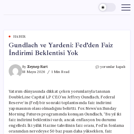
Skip
to
content
HABER
Gundlach ve Yardeni: Fed’den Faiz
İndirimi Beklentisi Yok
Gundlach
By
Zeynep Kurt
yorumlar kapalı
ve
18 Mayıs 2026
1 Min Read
Yardeni:
Fed’den
Faiz
Yatırım dünyasında dikkat çeken yorumlarıyla tanınan
İndirimi
DoubleLine Capital LP CEO’su Jeffrey Gundlach, Federal
Beklentisi
Yok
Reserve’in (Fed) bir sonraki toplantısında faiz indirimi
için
yapmasının olası olmadığını belirtti. Fox News’un Sunday
Morning Futures programında konuşan Gundlach, “Bu yıl iki
faiz indirimi beklentisi vardı, ancak enflasyon bu durumu
engelledi. İki yıllık Hazine tahvilinin faiz oranı, Fed’in fonlama
oranından neredeyse 50 baz puan daha yüksekken, faiz