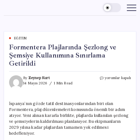
Skip
to
content
EĞITIM
Formentera Plajlarında Şezlong ve
Şemsiye Kullanımına Sınırlama
Getirildi
Formentera
By
Zeynep Kurt
yorumlar kapalı
Plajlarında
14 Mayıs 2026
1 Min Read
Şezlong
ve
Şemsiye
İspanya’nın gözde tatil destinasyonlarından biri olan
Kullanımına
Formentera, plaj düzenlemeleri konusunda önemli bir adım
Sınırlama
Getirildi
atıyor. Yeni alınan kararla birlikte, plajlarda kullanılan şezlong
için
ve şemsiyelerin kaldırılması planlanıyor. Bu ekipmanların
2029 yılına kadar plajlardan tamamen yok edilmesi
hedefleniyor.