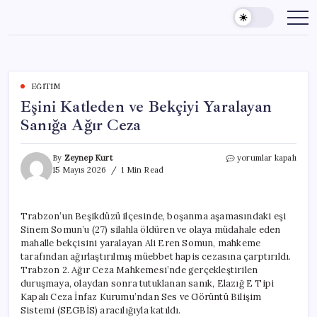
Skip
to
content
EĞITIM
Eşini Katleden ve Bekçiyi Yaralayan
Sanığa Ağır Ceza
Eşini
By
Zeynep Kurt
yorumlar kapalı
Katleden
15 Mayıs 2026
1 Min Read
ve
Bekçiyi
Yaralayan
Trabzon’un Beşikdüzü ilçesinde, boşanma aşamasındaki eşi
Sanığa
Sinem Somun’u (27) silahla öldüren ve olaya müdahale eden
Ağır
Ceza
mahalle bekçisini yaralayan Ali Eren Somun, mahkeme
için
tarafından ağırlaştırılmış müebbet hapis cezasına çarptırıldı.
Trabzon 2. Ağır Ceza Mahkemesi’nde gerçekleştirilen
duruşmaya, olaydan sonra tutuklanan sanık, Elazığ E Tipi
Kapalı Ceza İnfaz Kurumu’ndan Ses ve Görüntü Bilişim
Sistemi (SEGBİS) aracılığıyla katıldı.