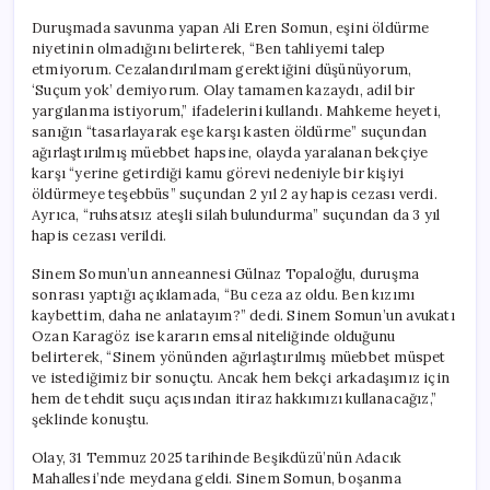
Duruşmada savunma yapan Ali Eren Somun, eşini öldürme
niyetinin olmadığını belirterek, “Ben tahliyemi talep
etmiyorum. Cezalandırılmam gerektiğini düşünüyorum,
‘Suçum yok’ demiyorum. Olay tamamen kazaydı, adil bir
yargılanma istiyorum,” ifadelerini kullandı. Mahkeme heyeti,
sanığın “tasarlayarak eşe karşı kasten öldürme” suçundan
ağırlaştırılmış müebbet hapsine, olayda yaralanan bekçiye
karşı “yerine getirdiği kamu görevi nedeniyle bir kişiyi
öldürmeye teşebbüs” suçundan 2 yıl 2 ay hapis cezası verdi.
Ayrıca, “ruhsatsız ateşli silah bulundurma” suçundan da 3 yıl
hapis cezası verildi.
Sinem Somun’un anneannesi Gülnaz Topaloğlu, duruşma
sonrası yaptığı açıklamada, “Bu ceza az oldu. Ben kızımı
kaybettim, daha ne anlatayım?” dedi. Sinem Somun’un avukatı
Ozan Karagöz ise kararın emsal niteliğinde olduğunu
belirterek, “Sinem yönünden ağırlaştırılmış müebbet müspet
ve istediğimiz bir sonuçtu. Ancak hem bekçi arkadaşımız için
hem de tehdit suçu açısından itiraz hakkımızı kullanacağız,”
şeklinde konuştu.
Olay, 31 Temmuz 2025 tarihinde Beşikdüzü’nün Adacık
Mahallesi’nde meydana geldi. Sinem Somun, boşanma