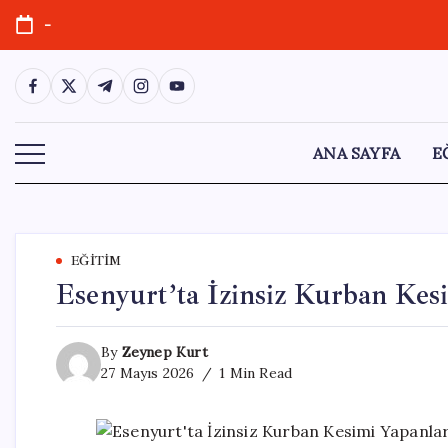
Skip
-
to
content
https://www.facebook.com/
https://twitter.com/
https://t.me/
https://www.instagram.com/
https://youtube.com/
ANA SAYFA
E
EĞITIM
Esenyurt’ta İzinsiz Kurban Kes
By
Zeynep Kurt
27 Mayıs 2026
1 Min Read