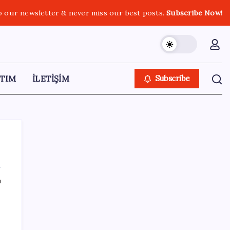
o our newsletter & never miss our best posts.
Subscribe Now!
TIM
İLETİŞİM
Subscribe
ı
SON YAZILAR
SGK’dan prim eksiği olanlara kritik uyarı: Bu
imkânlarla emeklilik öne çekiliyor