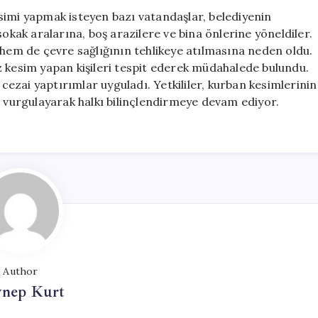
Ceza
simi yapmak isteyen bazı vatandaşlar, belediyenin
için
sokak aralarına, boş arazilere ve bina önlerine yöneldiler.
 hem de çevre sağlığının tehlikeye atılmasına neden oldu.
siz kesim yapan kişileri tespit ederek müdahalede bulundu.
 cezai yaptırımlar uyguladı. Yetkililer, kurban kesimlerinin
i vurgulayarak halkı bilinçlendirmeye devam ediyor.
Author
ynep Kurt