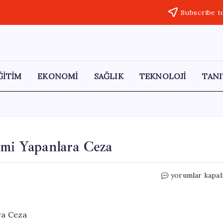
Subscribe t
ĞİTİM
EKONOMİ
SAĞLIK
TEKNOLOJİ
TANI
imi Yapanlara Ceza
Esenyurt’ta
yorumlar kapal
İzinsiz
Kurban
Kesimi
Yapanlara