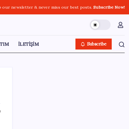
o our newsletter & never miss our best posts.
Subscribe Now!
TIM
İLETİŞİM
Subscribe
SON YAZILAR
ı
SGK’dan prim eksiği olanlara kritik uyarı: Bu
imkânlarla emeklilik öne çekiliyor