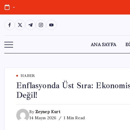
Skip
-
to
content
https://www.facebook.com/
https://twitter.com/
https://t.me/
https://www.instagram.com/
https://youtube.com/
ANA SAYFA
E
HABER
Enflasyonda Üst Sıra: Ekonomi
Değil!
By
Zeynep Kurt
14 Mayıs 2026
1 Min Read