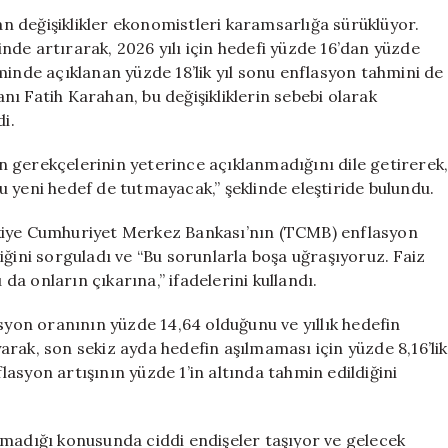
Umutsuz,
 değişiklikler ekonomistleri karamsarlığa sürüklüyor.
Hedefler
de artırarak, 2026 yılı için hedefi yüzde 16’dan yüzde
Gerçekçi
minde açıklanan yüzde 18’lik yıl sonu enflasyon tahmini de
Değil!
ı Fatih Karahan, bu değişikliklerin sebebi olarak
için
i.
 gerekçelerinin yeterince açıklanmadığını dile getirerek
 yeni hedef de tutmayacak,” şeklinde eleştiride bulundu.
rkiye Cumhuriyet Merkez Bankası’nın (TCMB) enflasyon
iğini sorguladı ve “Bu sorunlarla boşa uğraşıyoruz. Faiz
a onların çıkarına,” ifadelerini kullandı.
asyon oranının yüzde 14,64 olduğunu ve yıllık hedefin
rak, son sekiz ayda hedefin aşılmaması için yüzde 8,16’lik
flasyon artışının yüzde 1’in altında tahmin edildiğini
lmadığı konusunda ciddi endişeler taşıyor ve gelecek