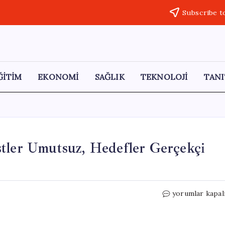
Subscribe t
ĞİTİM
EKONOMİ
SAĞLIK
TEKNOLOJİ
TANI
stler Umutsuz, Hedefler Gerçekçi
Enflasyonda
yorumlar kapal
Üst
Sıra:
Ekonomistler