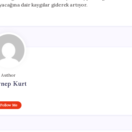
cağına dair kaygılar giderek artıyor.
Author
ynep Kurt
Follow Me