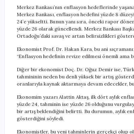
Merkez Bankası’nın enflasyon hedeflerinde yaşanan
Merkez Bankası, enflasyon hedefini yüzde 8 düzeyin
24’e yükseltti. Bunun yanı sıra, önceki rapor döne
yüzde 26 olarak güncellendi. Merkez Bankası Başkan
Ortadoğu’daki savaş ve artan belirsizlikleri gösterd
Ekonomist Prof. Dr. Hakan Kara, bu ani sıçramanın
“Enflasyon hedefinin revize edilmesi önemli ama bu
Diğer bir ekonomist Doç. Dr. Oğuz Demir ise, Tü
tahmininin neden bu denli yüksek bir artış gösterd
oranlarıyla kaynak aktarmaya devam edecekler, bu d
Ekonomim yazarı Alattin Aktaş, ilk dört aylık enfl
yüzde 24, tahminin ise yüzde 26 olduğunu vurgulaya
bir artış beklendiğini belirtti. Bu durumun, aylık en
gösterdiğini söyledi.
Ekonomistler, bu yeni tahminlerin gerçekçi olup o