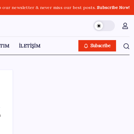
o our newsletter & never miss our best posts.
Subscribe Now!
TIM
İLETİŞİM
Subscribe
SON YAZILAR
ı
ABD’de kısa vadeli enflasyon beklentisi
geriledi