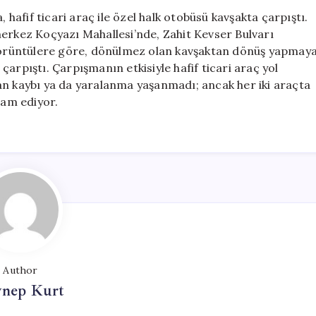
Hafif
afif ticari araç ile özel halk otobüsü kavşakta çarpıştı.
Ticari
merkez Koçyazı Mahallesi’nde, Zahit Kevser Bulvarı
Araç
. Görüntülere göre, dönülmez olan kavşaktan dönüş yapmay
ve
e çarpıştı. Çarpışmanın etkisiyle hafif ticari araç yol
Halk
an kaybı ya da yaralanma yaşanmadı; ancak her iki araçta
Otobüsü
vam ediyor.
Çarpıştı
için
Author
ynep Kurt