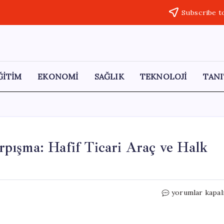
Subscribe t
ĞİTİM
EKONOMİ
SAĞLIK
TEKNOLOJİ
TANI
pışma: Hafif Ticari Araç ve Halk
Düzce’de
yorumlar kapal
Kavşakta
Korkunç
Çarpışma: