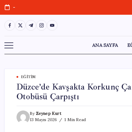
Skip
-
to
content
https://www.facebook.com/
https://twitter.com/
https://t.me/
https://www.instagram.com/
https://youtube.com/
ANA SAYFA
E
EĞITIM
Düzce’de Kavşakta Korkunç Çar
Otobüsü Çarpıştı
By
Zeynep Kurt
13 Mayıs 2026
1 Min Read