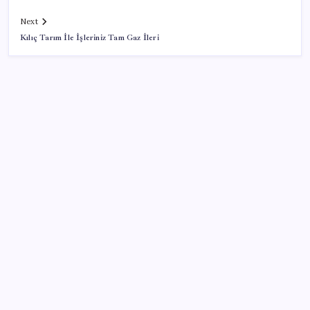
Next
Kılıç Tarım İle İşleriniz Tam Gaz İleri
SON YAZILAR
SGK’dan prim eksiği olanlara kritik uyarı: Bu
imkânlarla emeklilik öne çekiliyor
Electronic Arts Satıldı
Klasik Pokémon Oyunları PC’de Hayat Buldu
Memur ve emeklinin ocak zammı hesabı başladı: İşte