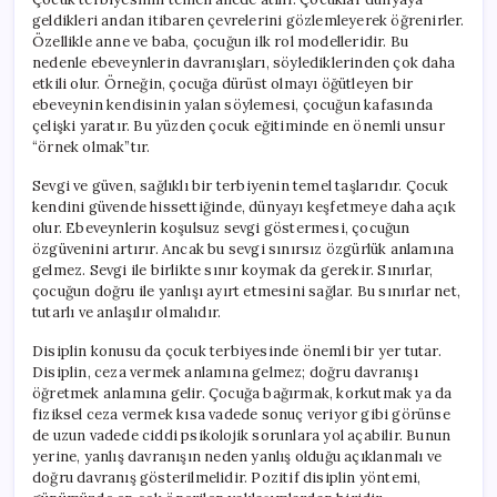
geldikleri andan itibaren çevrelerini gözlemleyerek öğrenirler.
Özellikle anne ve baba, çocuğun ilk rol modelleridir. Bu
nedenle ebeveynlerin davranışları, söylediklerinden çok daha
etkili olur. Örneğin, çocuğa dürüst olmayı öğütleyen bir
ebeveynin kendisinin yalan söylemesi, çocuğun kafasında
çelişki yaratır. Bu yüzden çocuk eğitiminde en önemli unsur
“örnek olmak”tır.
Sevgi ve güven, sağlıklı bir terbiyenin temel taşlarıdır. Çocuk
kendini güvende hissettiğinde, dünyayı keşfetmeye daha açık
olur. Ebeveynlerin koşulsuz sevgi göstermesi, çocuğun
özgüvenini artırır. Ancak bu sevgi sınırsız özgürlük anlamına
gelmez. Sevgi ile birlikte sınır koymak da gerekir. Sınırlar,
çocuğun doğru ile yanlışı ayırt etmesini sağlar. Bu sınırlar net,
tutarlı ve anlaşılır olmalıdır.
Disiplin konusu da çocuk terbiyesinde önemli bir yer tutar.
Disiplin, ceza vermek anlamına gelmez; doğru davranışı
öğretmek anlamına gelir. Çocuğa bağırmak, korkutmak ya da
fiziksel ceza vermek kısa vadede sonuç veriyor gibi görünse
de uzun vadede ciddi psikolojik sorunlara yol açabilir. Bunun
yerine, yanlış davranışın neden yanlış olduğu açıklanmalı ve
doğru davranış gösterilmelidir. Pozitif disiplin yöntemi,