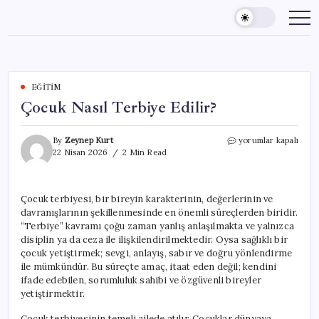
Skip
to
content
EĞITIM
Çocuk Nasıl Terbiye Edilir?
Çocuk
By
Zeynep Kurt
yorumlar kapalı
Nasıl
22 Nisan 2026
2 Min Read
Terbiye
Edilir?
için
Çocuk terbiyesi, bir bireyin karakterinin, değerlerinin ve
davranışlarının şekillenmesinde en önemli süreçlerden biridir.
“Terbiye” kavramı çoğu zaman yanlış anlaşılmakta ve yalnızca
disiplin ya da ceza ile ilişkilendirilmektedir. Oysa sağlıklı bir
çocuk yetiştirmek; sevgi, anlayış, sabır ve doğru yönlendirme
ile mümkündür. Bu süreçte amaç, itaat eden değil; kendini
ifade edebilen, sorumluluk sahibi ve özgüvenli bireyler
yetiştirmektir.
Çocuk terbiyesinin temeli ailede atılır. Çocuklar dünyaya