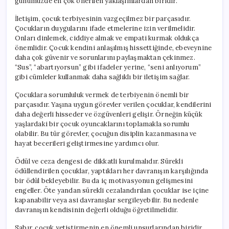
günümüzde en çok önerilen yaklaşımlardan biridir.
İletişim, çocuk terbiyesinin vazgeçilmez bir parçasıdır.
Çocukların duygularını ifade etmelerine izin verilmelidir.
Onları dinlemek, ciddiye almak ve empati kurmak oldukça
önemlidir. Çocuk kendini anlaşılmış hissettiğinde, ebeveynine
daha çok güvenir ve sorunlarını paylaşmaktan çekinmez.
“Sus”, “abartıyorsun” gibi ifadeler yerine, “seni anlıyorum”
gibi cümleler kullanmak daha sağlıklı bir iletişim sağlar.
Çocuklara sorumluluk vermek de terbiyenin önemli bir
parçasıdır. Yaşına uygun görevler verilen çocuklar, kendilerini
daha değerli hisseder ve özgüvenleri gelişir. Örneğin küçük
yaşlardaki bir çocuk oyuncaklarını toplamakla sorumlu
olabilir. Bu tür görevler, çocuğun disiplin kazanmasına ve
hayat becerileri geliştirmesine yardımcı olur.
Ödül ve ceza dengesi de dikkatli kurulmalıdır. Sürekli
ödüllendirilen çocuklar, yaptıkları her davranışın karşılığında
bir ödül bekleyebilir. Bu da iç motivasyonun gelişmesini
engeller. Öte yandan sürekli cezalandırılan çocuklar ise içine
kapanabilir veya asi davranışlar sergileyebilir. Bu nedenle
davranışın kendisinin değerli olduğu öğretilmelidir.
Sabır, çocuk yetiştirmenin en önemli unsurlarından biridir.